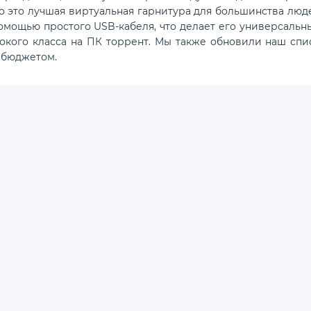
то это лучшая виртуальная гарнитура для большинства люде
с помощью простого USB-кабеля, что делает его универсал
окого класса на ПК торрент. Мы также обновили наш спи
 бюджетом.
. Администрация ответственности за содержание материала не несет.
ознакомительных целей, и берутся из открытых источников.
Правообл
.com