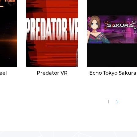
eel
Predator VR
Echo Tokyo Sakura
1
2