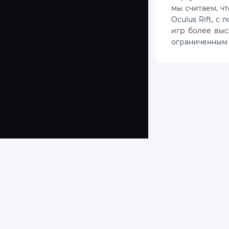
мы считаем, ч
Oculus Rift, 
игр более выс
ограниченным
© 2018-2025 Copyright
TORRENT-
Все права защищены
MECHANICS.COM
Лучшее игры от R.G.
исключительно для 
rg.mechanik@gmail
Механики