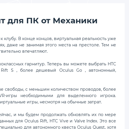
т для ПК от Механики
к клубу. В конце концов, виртуальная реальность уже
, даже не занимая этого места на престоле. Тем не
твительно впечатляют.
коклассных гарнитур. Теперь вы можете выбрать HTC
s Rift S , более дешевый Oculus Go , автономный,
ьше свободы, с меньшим количеством проводов, более
VR-игры необходимыми для выделенного игрока.
иртуальные игры, несмотря на обычные затрат.
ейчас, и мы будем продолжать обновлять их по мере
ных для Oculus Rift, HTC Vive и Valve Index. Это все
ециально для автономного квеста Oculus Quest, хотя