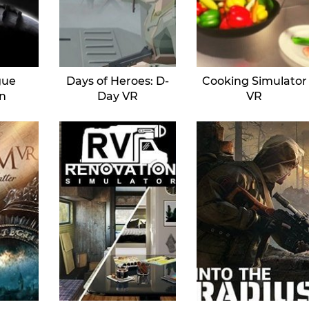
gue
Days of Heroes: D-
Cooking Simulator
on
Day VR
VR