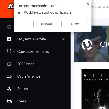
torrent-mechanics.com
Would like to send you notifications
Discard
Allow
Главная страница
По Дате Выхода
СК
Ожидаемые игры
2025 года
Онлайн игры
Экшен
Гонки