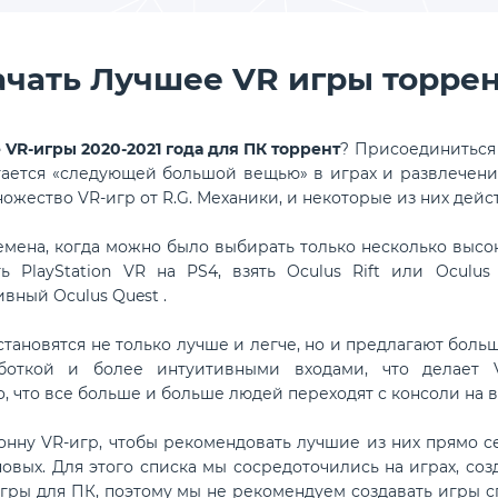
ачать Лучшее VR игры торрен
VR-игры 2020-2021 года для ПК торрент
? Присоединиться 
тается «следующей большой вещью» в играх и развлечениях
ожество VR-игр от R.G. Механики, и некоторые из них дейс
мена, когда можно было выбирать только несколько высо
ть PlayStation VR на PS4, взять Oculus Rift или Oculu
вный Oculus Quest .
становятся не только лучше и легче, но и предлагают бол
откой и более интуитивными входами, что делает 
, что все больше и больше людей переходят с консоли на в
онну VR-игр, чтобы рекомендовать лучшие из них прямо с
вых. Для этого списка мы сосредоточились на играх, создан
гры для ПК, поэтому мы не рекомендуем создавать игры сп