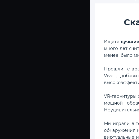
Ск
Ищете
лучшие 
много лет счи
менее, было мн
Прошли те вре
Vive , добави
высокоэффекти
VR-гарнитуры 
мощной обраб
Неудивительно
Мы играли в т
обнаружения но
виртуальные и