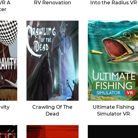
VR A
RV Renovation
Into the Radius VR
ter
avity
Crawling Of The
Ultimate Fishing
Dead
Simulator VR