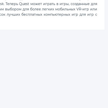
й. Теперь Quest может играть в игры, созданные для
ьным выбором для более легких мобильных VR-игр или
сок лучших бесплатных компьютерных игр для игр с
 Все игры представлены
-
адателям
-
>