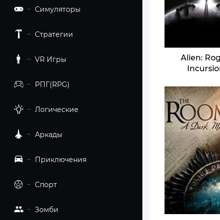
Симуляторы
Стратегии
Alien: Ro
VR Игры
Incursi
РПГ(RPG)
Логические
Аркады
Приключения
Спорт
Зомби