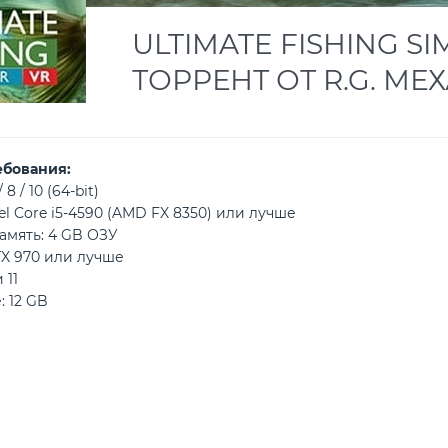
ULTIMATE FISHING S
ТОРРЕНТ ОТ R.G. М
ебования:
8 / 10 (64-bit)
el Core i5-4590 (AMD FX 8350) или лучше
амять: 4 GB ОЗУ
TX 970 или лучше
 11
: 12 GB