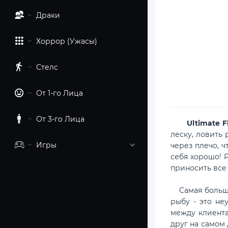
Драки
Хоррор (Ужасы)
Стелс
От 1-го Лица
От 3-го Лица
Ultimate Fis
леску, ловить 
Игры
через плечо, ч
себя хорошо! 
приносить все
Самая большая
рыбу - это не
между клиента
друг на самом 