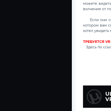
можете видеть
волнение от то
Если они сяду
котором вам со
хотел увидеть
ТРЕБУЕТСЯ V
Здесь по сс
U
V