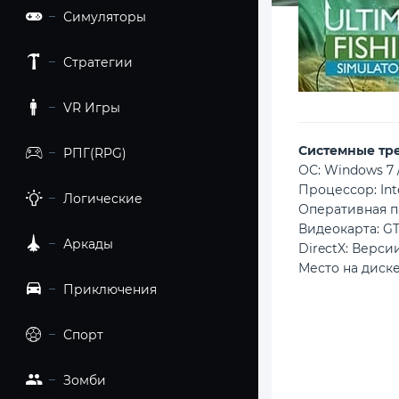
Симуляторы
Стратегии
VR Игры
Cистемные тр
РПГ(RPG)
ОС: Windows 7 / 
Процессор: Int
Логические
Оперативная п
Видеокарта: G
Аркады
DirectX: Версии
Место на диске
Приключения
Спорт
Зомби