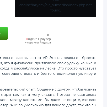
engine/lazydev/dle_subscribe/index.php not
found.
тельно выигрывает от VR. Это так реально - бросать
тся, что я физически притягиваю свою удочку ко мне и
 когда я расслабляюсь на леске. Это просто чувствует
ют совершенствовать и без того великолепную игру и
зовательский опыт. Общение с другом, чтобы ловить
миры так, как я могу сказать. Погода не одинакова
ково между клиентами. Вы даже не видите, как ваш
атар "Pill" по умолчанию для вашего друга, так что вы