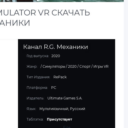
IMULATOR VR СКАЧАТЬ
ЕХАНИКИ
Канал R.G. Механики
Год выпуска:
2020
Жанр:
/
Симуляторы
/
2020
/
Спорт
/
Игры VR
Тип Издания:
RePack
Платформа:
PC
Издатель:
Ultimate Games S.A.
Язык:
Мультиязычный, Русский
Таблэтка:
Присутствует
File