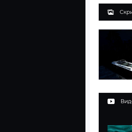
Скр
Вид