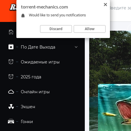
torrent-mechanics.com
Would like to send you notifications
Discard
Allow
Главная страница
По Дате Выхода
Ожидаемые игры
2025 года
Онлайн игры
Экшен
Гонки