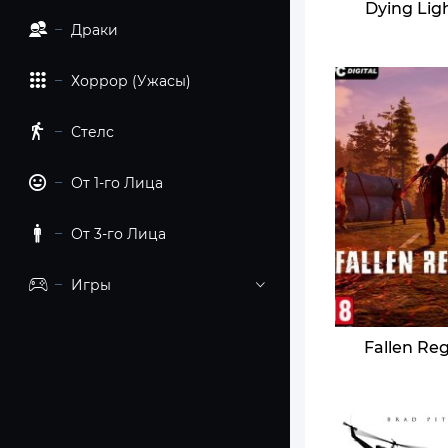
Dying Lig
Драки
Хоррор (Ужасы)
Стелс
От 1-го Лица
От 3-го Лица
Игры
Fallen Re