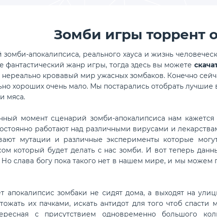
Зомби игры торрент 
 зомби-апокалипсиса, реального хауса и жизнь человеческ
ре фантастический жанр игры, тогда здесь вы можете
скача
 нереально кровавый мир ужасных зомбаков. Конечно сейчас
ьно хороших очень мало. Мы постарались отобрать лучшие
и мяса.
нный момент сценарий зомби-апокалипсиса нам кажется ф
остоянно работают над различными вирусами и лекарства
вают мутации и различные эксперименты которые могут
ом который будет делать с нас зомби. И вот теперь данн
Но слава богу пока такого нет в нашем мире, и мы можем 
ет апокалипсис зомбаки не сидят дома, а выходят на улиц
чтожать их пачками, искать антидот для того чтоб спасти
ересная с присутствием одновременно большого коли