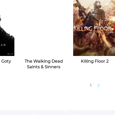
 Goty
The Walking Dead
Killing Floor 2
n
Saints & Sinners
1
2