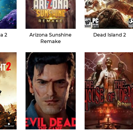
a 2
Arizona Sunshine
Dead Island 2
Remake