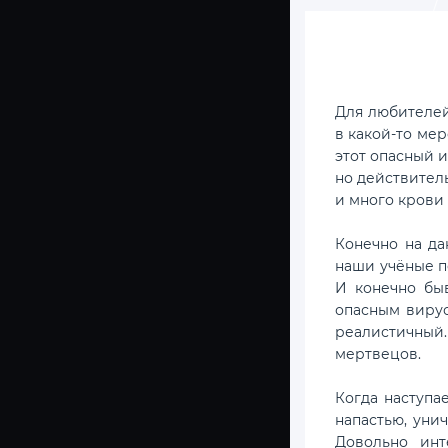
Для любителей
в какой-то ме
этот опасный и
но действител
и много крови 
Конечно на да
наши учёные п
И конечно бы
опасным вирус
реалистичный. 
мертвецов.
Когда наступа
напастью, уни
Довольно инт