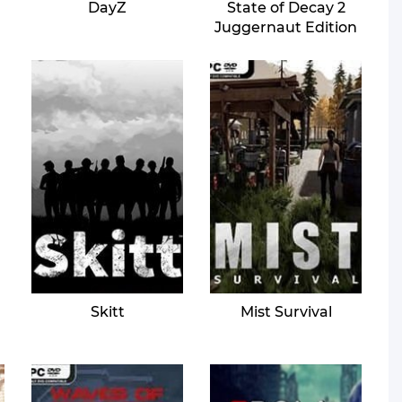
E
DayZ
State of Decay 2
Juggernaut Edition
Skitt
Mist Survival