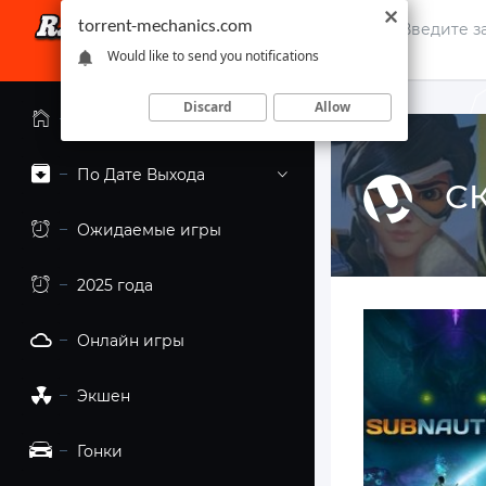
torrent-mechanics.com
Would like to send you notifications
Discard
Allow
Главная страница
По Дате Выхода
СК
Ожидаемые игры
2025 года
Онлайн игры
Экшен
Гонки