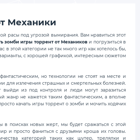
от Механики
ой расы под угрозой вымирания. Вам нравиться этот
ть зомби игры торрент от Механиков
и погрузиться в
 в этой категории не так много игр как хотелось бы,
 варианты, с хорошей графикой, интересным сюжетом
антастическим, но технологии не стоят на месте и
ми для излечения страшных и смертельных болезней.
 выйди из под контроля и люди могут заразиться
ый жанр не кажется таким фантастическим, а вполне
просто качать игры торрент о зомби и мочить ходячих
ы в поисках новых жерт, мы будет сражаться с этой
 мир и просто фаниться с друзьями кроша их головы.
чества категорий таких как шутер, трелялки и