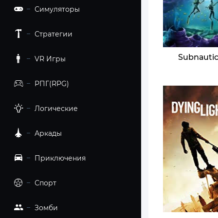
Симуляторы
Стратегии
Subnаutic
VR Игры
РПГ(RPG)
Логические
Аркады
Приключения
Спорт
Зомби