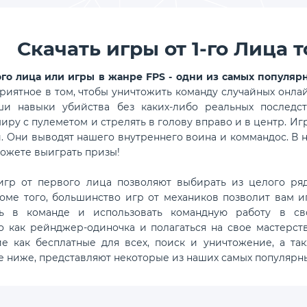
Скачать игры от 1-го Лица
го лица или игры в жанре FPS - одни из самых популяр
риятное в том, чтобы уничтожить команду случайных онл
ши навыки убийства без каких-либо реальных последст
ру с пулеметом и стрелять в голову вправо и в центр. Игры 
. Они выводят нашего внутреннего воина и коммандос. В н
можете выиграть призы!
гр от первого лица позволяют выбирать из целого ряд
оме того, большинство игр от механиков позволит вам игр
ь в команде и использовать командную работу в сво
о как рейнджер-одиночка и полагаться на свое мастерст
ие как бесплатные для всех, поиск и уничтожение, а та
 ниже, представляют некоторые из наших самых популярны