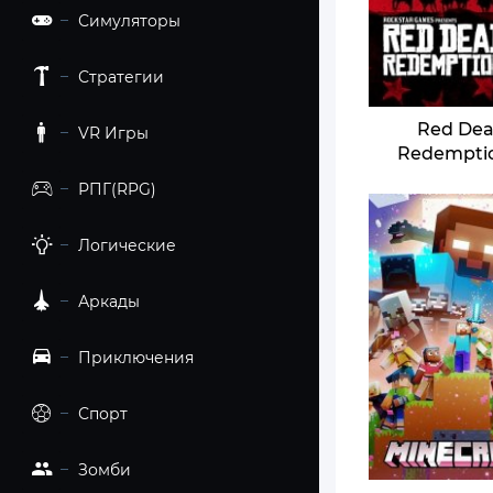
Симуляторы
Стратегии
Red De
VR Игры
Redempti
РПГ(RPG)
Логические
Аркады
Приключения
Спорт
Зомби