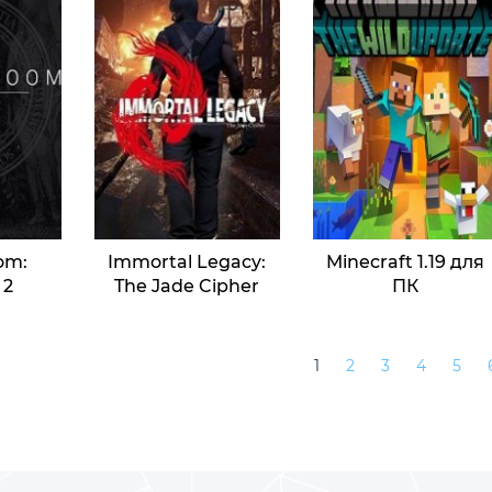
om:
Immortal Legacy:
Minecraft 1.19 для
 2
The Jade Cipher
ПК
1
2
3
4
5