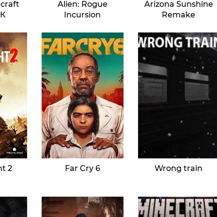
craft
Alien: Rogue
Arizona Sunshine
ПК
Incursion
Remake
ht 2
Far Cry 6
Wrong train