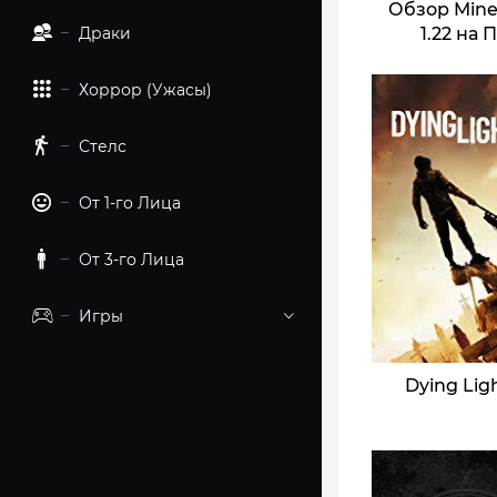
Обзор Mine
Драки
1.22 на 
Хоррор (Ужасы)
Стелс
От 1-го Лица
От 3-го Лица
Игры
Dying Lig