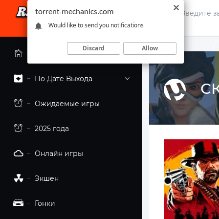
torrent-mechanics.com
Would like to send you notifications
Discard
Allow
Главная страница
По Дате Выхода
СК
Ожидаемые игры
2025 года
Онлайн игры
Экшен
Гонки