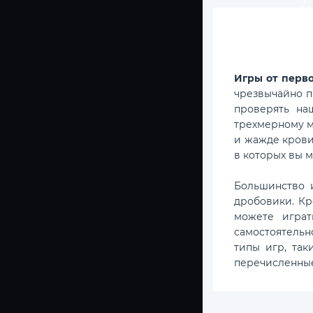
Игры от перво
чрезвычайно п
проверять на
трехмерному ми
и жажде крови
в которых вы 
Большинство и
дробовики. Кр
можете играт
самостоятельн
типы игр, так
перечисленные