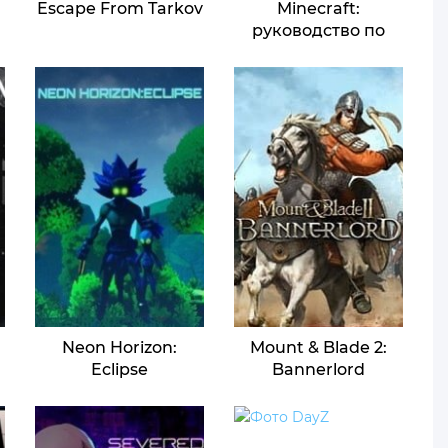
Escape From Tarkov
Minecraft:
руководство по
переносу учетной
записи Java на
учетную запись
Microsoft
Neon Horizon:
Mount & Blade 2:
Eclipse
Bannerlord