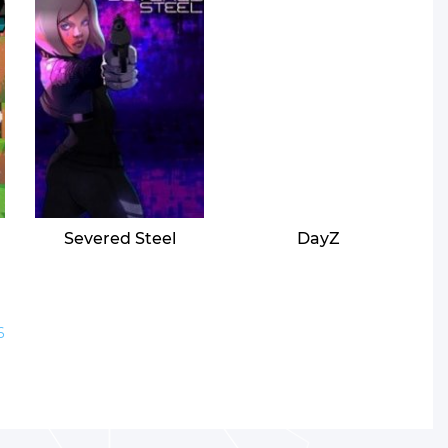
Severed Steel
DayZ
6