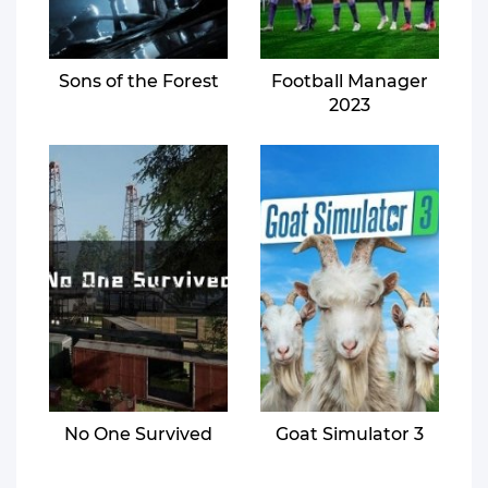
Sons of the Forest
Football Manager
2023
No One Survived
Goat Simulator 3