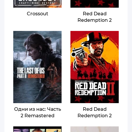
Crossout
Red Dead
Redemption 2
Одни из нас: Часть
Red Dead
2 Remastered
Redemption 2