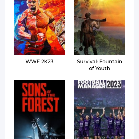
WWE 2K23
Survival: Fountain
of Youth