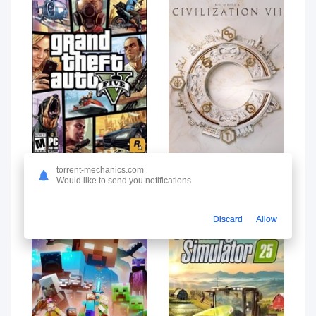
torrent-mechanics.com
GTA 5 Online (ГТА 5
Sid Meier's
Would like to send you notifications
Онлайн)
Civilizаtion 7 (VII)
Discard
Allow