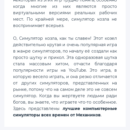
когда многие из них являются просто
виртуальными версиями реальных рабочих
мест. По крайней мере, симулятор козла
не
воспринимает всерьез.
О, Симулятор козла, как ты славен! Этот козел
действительно крутая и очень популярная игра
в жанре симуляторов, по началу её создали как
просто шутку и прикол. Эта одноразовая шутка
стала массовым хитом, отчасти благодаря
популярности игры на YouTube. Это игра, в
которую весело играть, и она резко отличается
от других симуляторов, представленных на
рынке, потому что на самом деле это не совсем
симулятор. Когда вы жертвуете людьми ради
богов, вы знаете, что играете что-то особенное.
Здесь представлены
лучшие компьютерные
симуляторы всех времен от Механиков
.