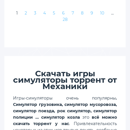
1
2
3
4
5
6
7
8
9
10
...
28
Скачать игры
симуляторы торрент от
Механики
Игры-симуляторы очень популярны
.
Симулятор грузовика, симулятор мусоровоза,
симулятор поезда, рок симулятор, симулятор
полиции ... симулятор козла
это
всё можно
скачать торрент у нас
. Привлекательность
некоторых из этих игр трудно понять, особенно