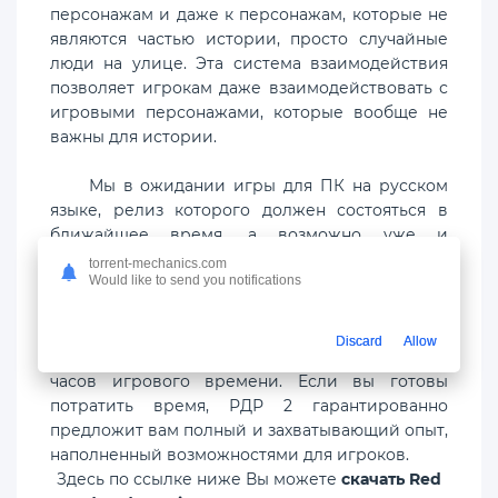
персонажам и даже к персонажам, которые не
являются частью истории, просто случайные
люди на улице. Эта система взаимодействия
позволяет игрокам даже взаимодействовать с
игровыми персонажами, которые вообще не
важны для истории.
Мы в ожидании игры для ПК на русском
языке, релиз которого должен состояться в
ближайшее время, а возможно уже и
состоялся. Подводя итог, можно сказать, что
torrent-mechanics.com
Would like to send you notifications
Red Dead Redemption 2 является
обязательной для скачивания всем
, тем кто
ищет глубокий и конкретную историю, которая
Discard
Allow
постепенно разворачивается в течение многих
часов игрового времени. Если вы готовы
потратить время, РДР 2 гарантированно
предложит вам полный и захватывающий опыт,
наполненный возможностями для игроков.
Здесь по ссылке ниже Вы можете
скачать Red