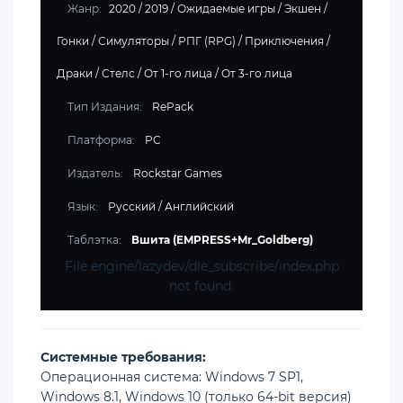
Жанр:
2020
/
2019
/
Ожидаемые игры
/
Экшен
/
Гонки
/
Симуляторы
/
РПГ (RPG)
/
Приключения
/
Драки
/
Стелс
/
От 1-го лица
/
От 3-го лица
Тип Издания:
RePack
Платформа:
PC
Издатель:
Rockstar Games
Язык:
Русский / Английский
Таблэтка:
Вшита (EMPRESS+Mr_Goldberg)
File engine/lazydev/dle_subscribe/index.php
not found.
Cистемные требования:
Операционная система: Windows 7 SP1,
Windows 8.1, Windows 10 (только 64-bit версия)