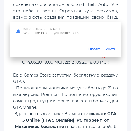
сравнению с аналогом в Grand Theft Auto IV -
это небо и земля. Огромная куча режимов,
возможность создания традиций своих банд,
создание традиций своих карт для гонок или
torrent-mechanics.com
стрелялок и конечно ограблений, где вы с
Would like to send you notifications
друзьями планируете и грабите то или кого-то.
Discard
Allow
ИГРУ БЕСПЛАТНО МОЖНО ЗАБРАТЬ >
ЗДЕСЬ
<
C 14.05.20 18.00 МСК до 21.05.20 18.00 МСК
Epic Games Store запустил бесплатную раздачу
GTA V
- Пользователи магазина могут забрать до 21-го
мая версию Premium Edition, в которую входит
сама игра, внутриигровая валюта и бонусы для
GTA Online.
Здесь по ссылке ниже Вы можете
скачать GTA
5 Online (ГТА 5 Онлайн) PC торрент от
Механиков бесплатно
и насладиться игрой.
⇩