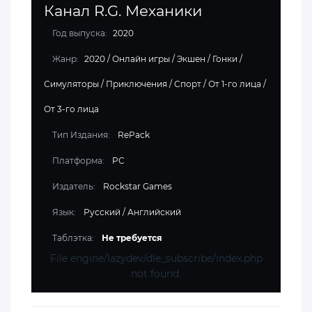
Канал R.G. Механики
Год выпуска:
2020
Жанр:
2020
/
Онлайн игры
/
Экшен
/
Гонки
/
Симуляторы
/
Приключения
/
Спорт
/
От 1-го лица
/
От 3-го лица
Тип Издания:
RePack
Платформа:
PC
Издатель:
Rockstar Games
Язык:
Русский / Английский
Таблэтка:
Не требуется
File engine/lazydev/dle_subscribe/index.php
not found.