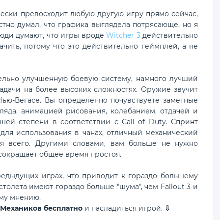
ески превосходит любую другую игру прямо сейчас,
стно думал, что графика выглядела потрясающе, но я
люди думают, что игры вроде
Witcher 3
действительно
чить, потому что это действительно геймплей, а не
ельно улучшенную боевую систему, намного лучший
задачи на более высоких сложностях. Оружие звучит
 Нью-Вегасе. Вы определенно почувствуете заметные
ляда, анимацией рисования, колебанием, отдачей и
ей степени в соответствии с Call of Duty. Спринт
 для использования в чанах, отличный механический
я всего. Другими словами, вам больше не нужно
сокращает общее время простоя.
дыдущих играх, что приводит к гораздо большему
толета имеют гораздо больше "шума", чем Fallout 3 и
ому мнению.
т Механиков бесплатно
и насладиться игрой.
⇩