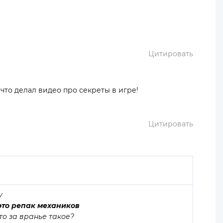
Цитировать
 что делал видео про секреты в игре!
Цитировать
у
о это репак механиков
 что за вранье такое?