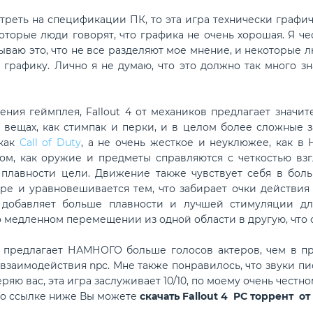
ть на спецификации ПК, то эта игра технически графич
оторые люди говорят, что графика не очень хорошая. Я че
ываю это, что не все разделяют мое мнение, и некоторые 
графику. Лично я не думаю, что это должно так много зна
я геймплея, Fallout 4 от механиков предлагает значит
х вещах, как стимпак и перки, и в целом более сложные 
 как
Call of Duty
, а не очень жесткое и неуклюжее, как в
ом, как оружие и предметы справляются с четкостью взг
плавности цели. Движение также чувствует себя в больш
гре и уравновешивается тем, что забирает очки действия
 добавляет больше плавности и лучшей стимуляции дл
о медленном перемещении из одной области в другую, что 
едлагает НАМНОГО больше голосов актеров, чем в пре
заимодействия npc. Мне также понравилось, что звуки пис
ряю вас, эта игра заслуживает 10/10, по моему очень честн
по ссылке ниже Вы можете
скачать Fallout 4 PC торрент о