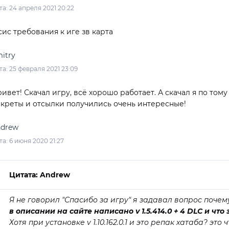
та: 24 апреля 2021 20:22
сис требования к иге зв карта
itry
та: 25 февраля 2021 23:09
ивет! Скачал игру, всё хорошо работает. А скачал я по тому
креты и отсылки получились очень интересные!
drew
та: 6 июня 2020 21:27
Цитата: Andrew
Я не говорил "Спасибо за игру" я задавал вопрос почем
в описании на сайте написано v 1.5.414.0 + 4 DLC и чт
Хотя при установке v 1.10.162.0.1 и это репак хатаба? это