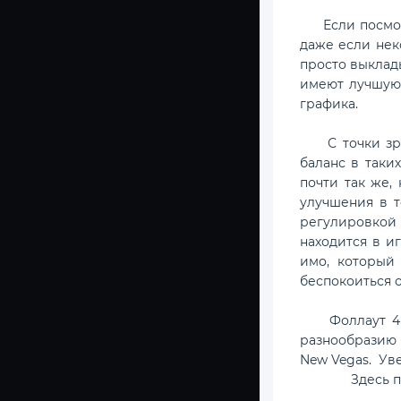
Если посмотре
даже если нек
просто выклад
имеют лучшую 
графика.
С точки зрени
баланс в таки
почти так же,
улучшения в т
регулировкой 
находится в и
имо, который
беспокоиться 
Фоллаут 4 пр
разнообразию в
New Vegas. Уве
Здесь 