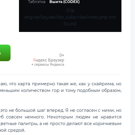
Таблэтка:
Вшита (CODEX)
File
engine/lazydev/dle_subscribe/index.php not
found.
аю, что карта примерно такая же, как у скайрима, но
с меньшим количеством гор и тому подобным образом,
о не большой шаг вперед. Я не согласен с ними, но
уб совсем немного. Некоторым людям не нравится
 цветные палитры, а не просто делают все коричневым
ной средой.