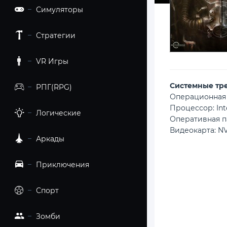
Симуляторы
Стратегии
VR Игры
Cистемные тр
РПГ(RPG)
Операционная с
Процессор: Inte
Логические
Оперативная п
Видеокарта: NV
Аркады
Приключения
Спорт
Зомби