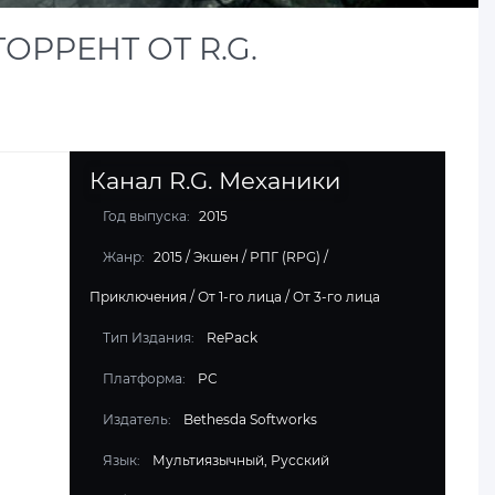
ТОРРЕНТ ОТ R.G.
Канал R.G. Механики
Год выпуска:
2015
Жанр:
2015
/
Экшен
/
РПГ (RPG)
/
Приключения
/
От 1-го лица
/
От 3-го лица
Тип Издания:
RePack
Платформа:
PC
Издатель:
Bethesda Softworks
Язык:
Мультиязычный, Русский