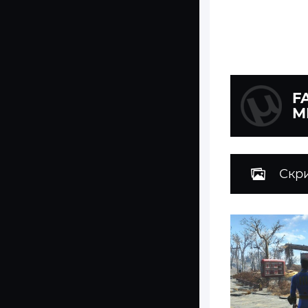
F
М
Скр