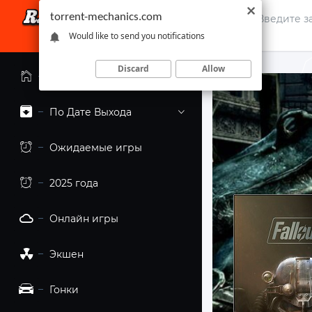
torrent-mechanics.com
Would like to send you notifications
Discard
Allow
Главная страница
По Дате Выхода
Ожидаемые игры
2025 года
Онлайн игры
Экшен
Гонки