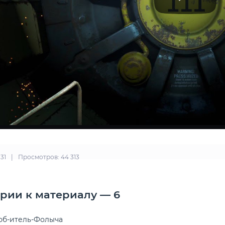
:31
|
Просмотров: 44 313
рии к материалу — 6
б-итель-Фолыча