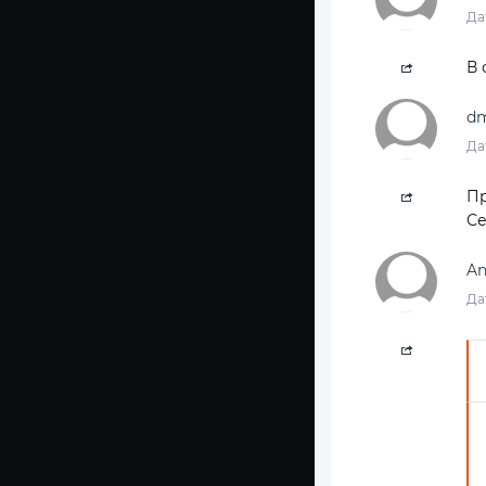
Да
В 
dm
Да
Пр
Се
An
Да