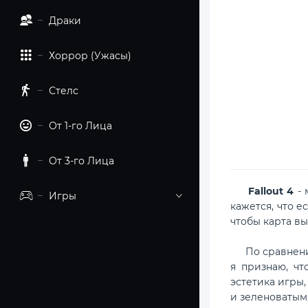
Драки
Хоррор (Ужасы)
Стелс
От 1-го Лица
От 3-го Лица
Fallout 4
- 
Игры
кажется, что 
чтобы карта вы
По сравнению 
я признаю, ч
эстетика игры,
и зеленоватым