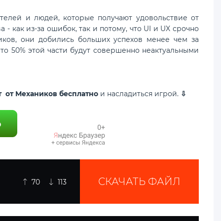
лей и людей, которые получают удовольствие от
- как из-за ошибок, так и потому, что UI и UX срочно
иков, они добились больших успехов менее чем за
что 50% этой части будут совершенно неактуальными
т от Механиков бесплатно
и насладиться игрой.
⇩
СКАЧАТЬ ФАЙЛ
70
113