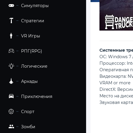
Симуляторы
Стратегии
VR Игры
Cистемные тр
РПГ(RPG)
ОС: Windows 7 /
Процессор: Int
Логические
Оперативная п
Видеокарта: NV
Аркады
VRAM or more
DirectX: Версии
Место на диске
Приключения
Звуковая карта
Спорт
Зомби