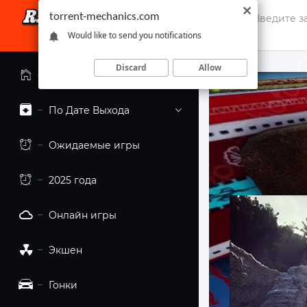
torrent-mechanics.com
Would like to send you notifications
Discard
Allow
Главная страница
По Дате Выхода
Ожидаемые игры
2025 года
Онлайн игры
Экшен
Гонки