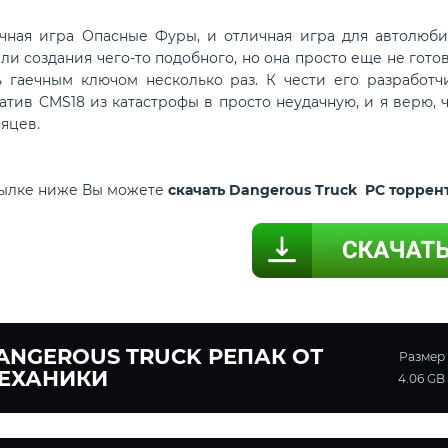
 игра Опасные Фуры, и отличная игра для автолюбите
и создания чего-то подобного, но она просто еще не готова 
 гаечным ключом несколько раз. К чести его разработч
атив CMS18 из катастрофы в просто неудачную, и я верю, 
яцев.
сылке ниже Вы можете
скачать Dangerous Truck PC торрен
ANGEROUS TRUCK РЕПАК ОТ
Размер
ЕХАНИКИ
4.06 GB