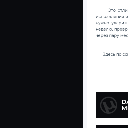
Это отличная
исправления ил
нужно ударить
неделю, превр
через пару мес
Здесь по с
D
М