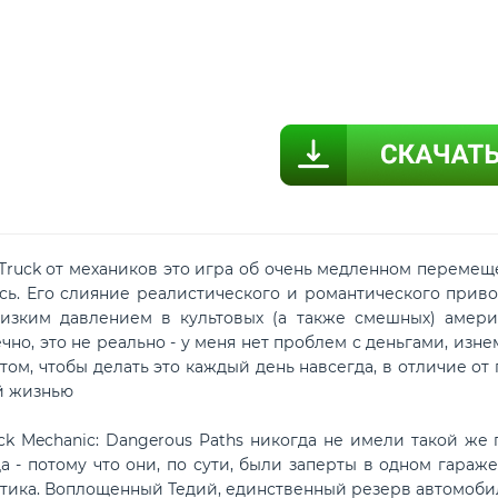
ck от механиков это игра об очень медленном перемещени
сь. Его слияние реалистического и романтического прив
низким давлением в культовых (а также смешных) амери
чно, это не реально - у меня нет проблем с деньгами, изн
том, чтобы делать это каждый день навсегда, в отличие от п
й жизнью
chanic: Dangerous Paths никогда не имели такой же пр
да - потому что они, по сути, были заперты в одном гара
стика. Воплощенный Тедий, единственный резерв автомобил