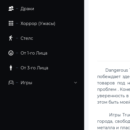
Драки
Хоррор (Ужасы)
Стелс
От 1-го Лица
От 3-го Лица
Dangerous Tru
побеждает зде
Игры
товаров под 
проблем . Коне
уверенность в 
этом быть мое
Игры Truck Me
города, свобо
металла и пла