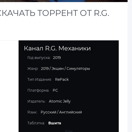
КАЧАТЬ ТОРРЕНТ ОТ R.G.
Канал R.G. Механики
Год выпуска:
2019
Жанр:
2019
/
Экшен
/
Симуляторы
Тип Издания:
RePack
Платформа:
PC
Издатель:
Atomic Jelly
Язык:
Русский / Английский
Таблэтка:
Вшита
File