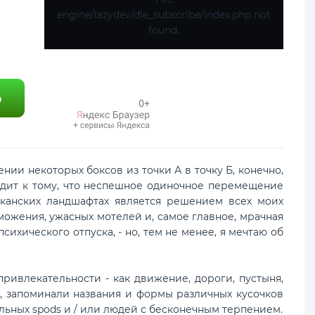
engine/lazydev/dle_subscribe/index.php not
found.
и некоторых боксов из точки А в точку Б, конечно,
одит к тому, что неспешное одиночное перемещение
канских ландшафтах является решением всех моих
еможения, ужасных мотелей и, самое главное, мрачная
сихического отпуска, - но, тем не менее, я мечтаю об
ивлекательности - как движение, дороги, пустыня,
же, запоминали названия и формы различных кусочков
ьных spods и / или людей с бесконечным терпением.