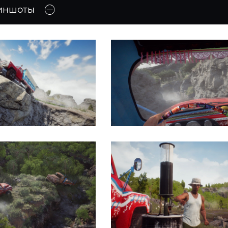
иншоты