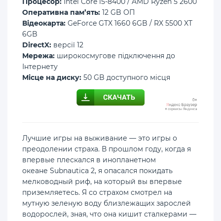
Процесор:
Intel Core i5-8400 / AMD Ryzen 5 2600
Оперативна пам’ять:
12 GB ОП
Відеокарта:
GeForce GTX 1660 6GB / RX 5500 XT
6GB
DirectX:
версії 12
Мережа:
широкосмугове підключення до
Інтернету
Місце на диску:
50 GB доступного місця
Лучшие игры на выживание — это игры о
преодолении страха. В прошлом году, когда я
впервые плескался в инопланетном
океане Subnautica 2, я опасался покидать
мелководный риф, на который вы впервые
приземляетесь. Я со страхом смотрел на
мутную зеленую воду близлежащих зарослей
водорослей, зная, что она кишит сталкерами —