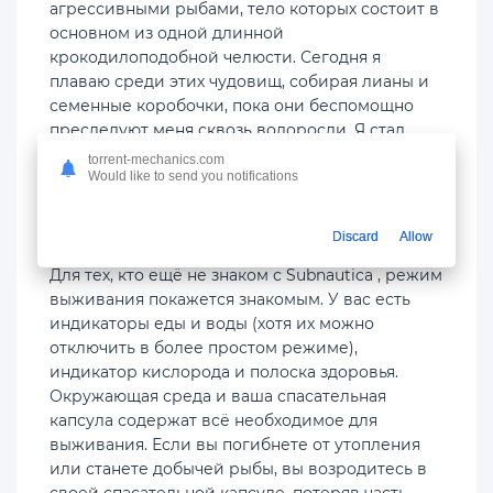
агрессивными рыбами, тело которых состоит в
основном из одной длинной
крокодилоподобной челюсти. Сегодня я
плаваю среди этих чудовищ, собирая лианы и
семенные коробочки, пока они беспомощно
преследуют меня сквозь водоросли. Я стал
опытным собирателем, пройдя путь от идиота
torrent-mechanics.com
без штанов до Тома Хэнкса в третьем акте
Would like to send you notifications
« Изгоя ». Но даже сейчас есть места, куда я не
люблю ходить.
Discard
Allow
Для тех, кто ещё не знаком с Subnautica , режим
выживания покажется знакомым. У вас есть
индикаторы еды и воды (хотя их можно
отключить в более простом режиме),
индикатор кислорода и полоска здоровья.
Окружающая среда и ваша спасательная
капсула содержат всё необходимое для
выживания. Если вы погибнете от утопления
или станете добычей рыбы, вы возродитесь в
своей спасательной капсуле, потеряв часть