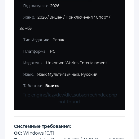
Год выпуска:
2026
Жанр:
2026
/
Экшен
/
Приключения
/
Спорт
/
Зомби
Тип Издания:
Репак
Платформа:
PC
Издатель:
Unknown Worlds Entertainment
Язык:
Язык Мультиязычный, Русский
Таблэтка:
Вшита
File engine/lazydev/dle_subscribe/index.php
not found.
Cистемные требования:
ОС:
Windows 10/11