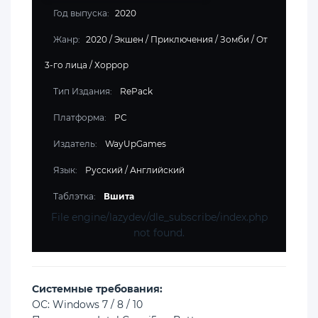
Год выпуска:
2020
Жанр:
2020
/
Экшен
/
Приключения
/
Зомби
/
От
3-го лица
/
Хоррор
Тип Издания:
RePack
Платформа:
PC
Издатель:
WayUpGames
Язык:
Русский / Английский
Таблэтка:
Вшита
File engine/lazydev/dle_subscribe/index.php
not found.
Cистемные требования:
ОС: Windows 7 / 8 / 10