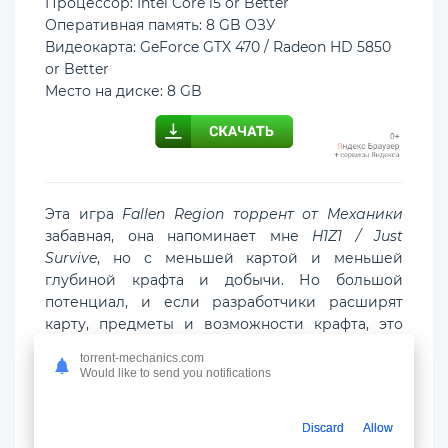
Процессор: Intel Core i5 or Better
Оперативная память: 8 GB ОЗУ
Видеокарта: GeForce GTX 470 / Radeon HD 5850
or Better
Место на диске: 8 GB
Эта игра
Fallen Region торрент от Механики
забавная, она напоминает мне
H1Z1 / Just
Survive
, но с меньшей картой и меньшей
глубиной крафта и добычи. Но большой
потенциал, и если разработчики расширят
карту, предметы и возможности крафта, это
может стать отличной заменой Just Survive.
torrent-mechanics.com
Сбор хорош, строительство баз - это весело и
Would like to send you notifications
похоже на Rust / Just Survive. Я уверен, что в
какой-то момент зомби смогут разрушать
Discard
Allow
блоки, но пока они, похоже, не атакуют мою