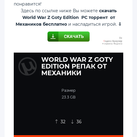
понравится!
Здесь по ссылке ниже Вы можете
скачать
World War Z Goty Edition PC торрент от
Механиков бесплатно
и насладиться игрой.
⇩
WORLD WAR Z GOTY
EDITION РЕПАК ОТ
МЕХАНИКИ
Размер
23.3 GB
32
36