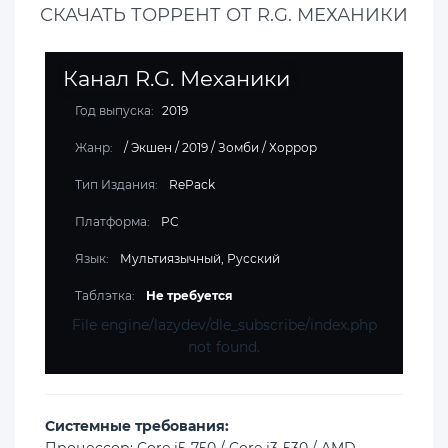
СКАЧАТЬ ТОРРЕНТ ОТ R.G. МЕХАНИКИ
Канал R.G. Механики
Год выпуска:
2019
Жанр:
/
Экшен
/
2019
/
Зомби
/
Хоррор
Тип Издания:
RePack
Платформа:
PC
Язык:
Мультиязычный, Русский
Таблэтка:
Не требуется
File engine/lazydev/dle_subscribe/index.php
not found.
Cистемные требования: