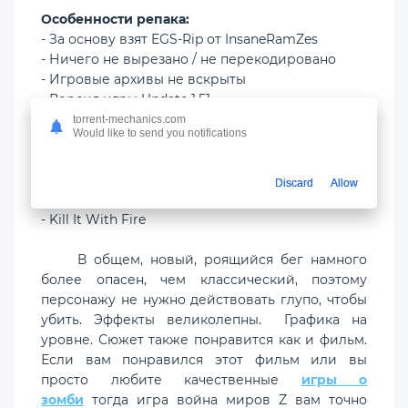
Особенности репака:
- За основу взят EGS-Rip от InsaneRamZes
- Ничего не вырезано / не перекодировано
- Игровые архивы не вскрыты
- Версия игры Update 1.51
- Время установки 25 минут (Зависит от
torrent-mechanics.com
Would like to send you notifications
компьютера)
Дополнения:
Discard
Allow
- World War Z Undead Sea
- Kill It With Fire
В общем, новый, роящийся бег намного
более опасен, чем классический, поэтому
персонажу не нужно действовать глупо, чтобы
убить. Эффекты великолепны. Графика на
уровне. Сюжет также понравится как и фильм.
Если вам понравился этот фильм или вы
просто любите качественные
игры о
зомби
тогда игра война миров Z вам точно