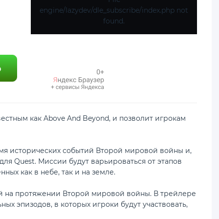
engine/lazydev/dle_subscribe/index.php not
found.
вестным как Above And Beyond, и позволит игрокам
ремя исторических событий Второй мировой войны и,
и для Quest. Миссии будут варьироваться от этапов
ных как в небе, так и на земле.
й на протяжении Второй мировой войны. В трейлере
ных эпизодов, в которых игроки будут участвовать,