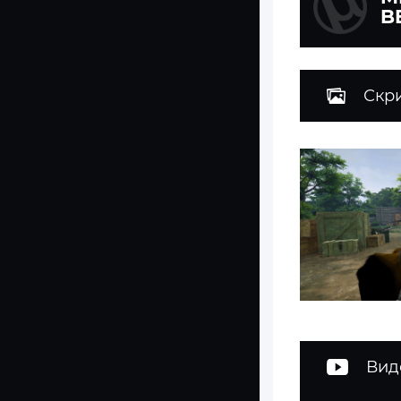
B
Скр
Вид