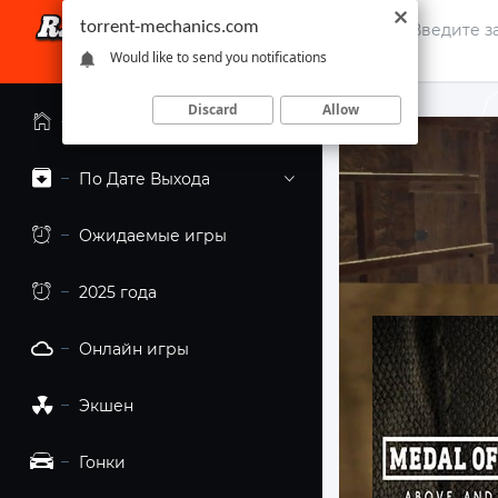
torrent-mechanics.com
Would like to send you notifications
Discard
Allow
Главная страница
По Дате Выхода
Ожидаемые игры
2025 года
Онлайн игры
Экшен
Гонки