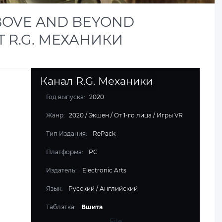
BOVE AND BEYOND
Т R.G. МЕХАНИКИ
Канал R.G. Механики
Год выпуска:
2020
Жанр:
2020
/
Экшен
/
От 1-го лица
/
Игры VR
Тип Издания:
RePack
Платформа:
PC
Издатель:
Electronic Arts
Язык:
Русский / Английский
Таблэтка:
Вшита
File