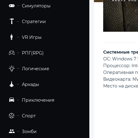
Симуляторы
Стратегии
VR Игры
Cистемные тр
РПГ(RPG)
ОС: Windows 7 S
Процессор: Inte
Логические
Оперативная п
Видеокарта: NV
Аркады
Место на диске:
Приключения
Спорт
Зомби