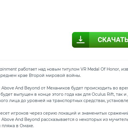
tainment
работает над новым титулом VR Medal Of Honor, из
переднем крае Второй мировой войны.
r: Above And Beyond от Механиков будет происходить во в
 будет выпущен в конце этого года как для Oculus Rift, так 
ого лица до уровней на транспортных средствах, установлен
есет игроков через серию локаций и знаменитых сражени
: Above And Beyond рассказывается о некоторых из мучитель
 пляжа в Омахе.