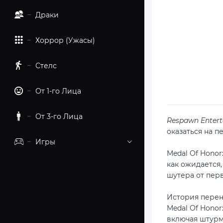
Драки
Хоррор (Ужасы)
Стелс
От 1-го Лица
От 3-го Лица
Respawn Enter
оказаться на 
Игры
Medal Of Hono
как ожидается,
шутера от перв
История перен
Medal Of Honor
включая штурм