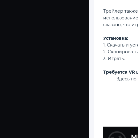
Трейлер также 
использование
сказано, что и
Установка:
1. Скачать и ус
2. Скопировать 
3. Играть.
Требуется VR 
Здесь по
M