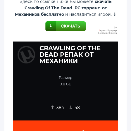
Здесь по ссылке ниже Вы можете
скачать
Crawling Of The Dead PC торрент от
Механиков бесплатно
и насладиться игрой.
⇩
CRAWLING OF THE
DEAD РЕПАК ОТ
МЕХАНИКИ
Размер
0.8 GB
384
48