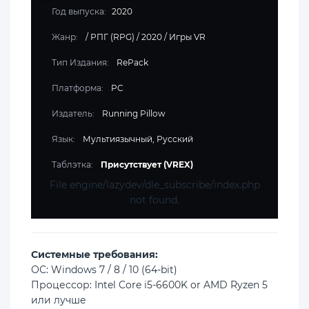
Год выпуска:
2020
Жанр:
/
РПГ (RPG)
/
2020
/
Игры VR
Тип Издания:
RePack
Платформа:
PC
Издатель:
Running Pillow
Язык:
Мультиязычный, Русский
Таблэтка:
Присутствует (VREX)
File engine/lazydev/dle_subscribe/index.php
not found.
Cистемные требования:
ОС: Windows 7 / 8 / 10 (64-bit)
Процессор: Intel Core i5-6600K or AMD Ryzen 5
или лучше