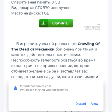
Оперативная память: 8 GB
Видеокарта: GTX 970 или лучше
Место на диске: 1 GB
В игре виртуальной реальности
Crawling Of
The Dead от Механики
бой очень приятный и
кажется действительно тактическим.
Неспособность телепортироваться во время
игры - приятное прикосновение, которое
отбивает желание сыра и заставляет вас
сосредоточиться на дуэли, хотя в зависимости
от вашей игровой площадки это заставляет вас
torrent-mechanics.com
быть в обороне большую часть времени.
Would like to send you notifications
Возможно, вам позже придется сражаться с
Discard
Allow
несколькими врагами одновременно, но на
самом деле мне нравится фокусироваться на