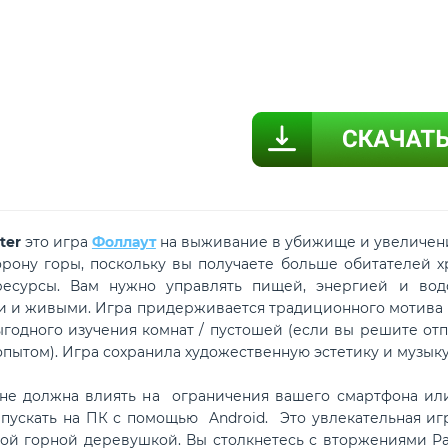
ter
это игра
Фоллаут
на выживание в убижище и увеличени
орону горы, поскольку вы получаете больше обитателей х
ресурсы. Вам нужно управлять пищей, энергией и вод
 и живыми. Игра придерживается традиционного мотива Fa
ыгодного изучения комнат / пустошей (если вы решите от
опытом). Игра сохранила художественную эстетику и музыку
олжна влиять на ограничения вашего смартфона или пл
пускать на ПК с помощью Android. Это увлекательная игра
ой горной деревушкой. Вы столкнетесь с вторжениями Ра