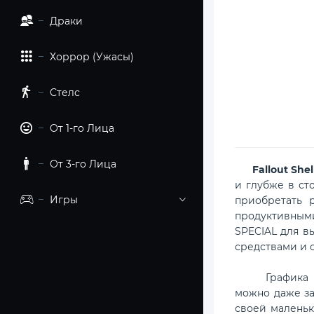
Драки
Хоррор (Ужасы)
Стелс
От 1-го Лица
От 3-го Лица
Fallout Shel
и глубже в ст
Игры
приобретать 
продуктивными
SPECIAL для в
средствами и 
Графика не д
можно даже за
своей маленьк