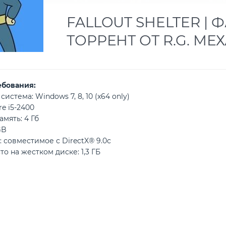
FALLOUT SHELTER |
ТОРРЕНТ ОТ R.G. М
ебования:
истема: Windows 7, 8, 10 (x64 only)
e i5-2400
мять: 4 Гб
GB
: совместимое с DirectX® 9.0с
о на жестком диске: 1,3 ГБ