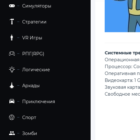
Симуляторы
Стратегии
VR Игры
Cистемные тр
РПГ(RPG)
Операционная с
Процессор: Cor
Логические
Оперативная па
Видеокарта: 1 
Аркады
Звуковая карта
Свободное мест
Приключения
Спорт
Зомби