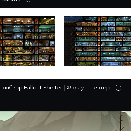
еообзор Fallout Shelter | Фалаут Шелтер