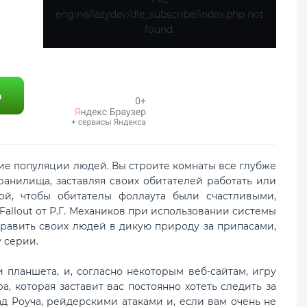
engine/lazydev/dle_subscribe/index.php not
found.
е популяции людей. Вы строите комнаты все глубже
ранилища, заставляя своих обитателей работать или
ой, чтобы обитателы фоллаута были счастливыми,
llout от Р.Г. Механиков при использовании системы
править своих людей в дикую природу за припасами,
 серии.
аншета, и, согласно некоторым веб-сайтам, игру
, которая заставит вас постоянно хотеть следить за
д Роуча, рейдерскими атаками и, если вам очень не