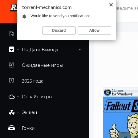
torrent-mechanics.com
Would like to send you notifications
Discard
Allow
Главная страница
По Дате Выхода
Ожидаемые игры
2025 года
Онлайн игры
Экшен
Гонки