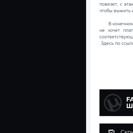
повезет, с ат
чтобы выжить 
В конечном сче
не хочет пла
соответствующ
Здесь по ссы
F
Ш
Скр