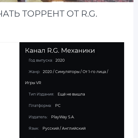
АТЬ ТОРРЕНТ ОТ R.G.
Канал R.G. Механики
Год выпуска:
2020
Жанр:
2020
/
Симуляторы
/
От 1-го лица
/
Игры VR
Тип Издания:
Ещё не вышла
Платформа:
PC
Издатель:
PlayWay S.A.
Язык:
Русский / Английский