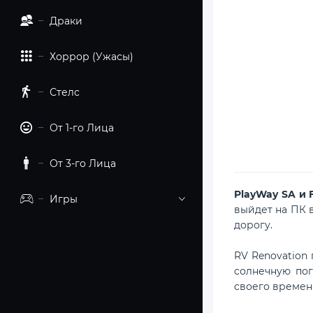
Драки
Хоррор (Ужасы)
Стелс
От 1-го Лица
От 3-го Лица
PlayWay SA и 
Игры
выйдет на ПК 
дорогу.
RV Renovation
солнечную пог
своего времени