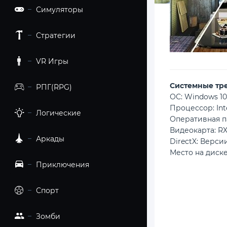
Симуляторы
Стратегии
VR Игры
Cистемные тр
РПГ(RPG)
ОС: Windows 10
Процессор: Inte
Логические
Оперативная п
Видеокарта: R
Аркады
DirectX: Версии
Место на диске
Приключения
Спорт
Зомби