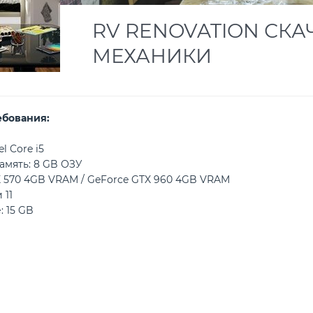
RV RENOVATION СКАЧ
МЕХАНИКИ
ебования:
l Core i5
амять: 8 GB ОЗУ
X 570 4GB VRAM / GeForce GTX 960 4GB VRAM
 11
: 15 GB