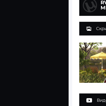
R
М
Скр
Вид