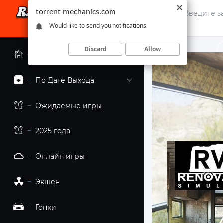
torrent-mechanics.com
Would like to send you notifications
Discard
Allow
Главная страница
По Дате Выхода
Ожидаемые игры
2025 года
Онлайн игры
Экшен
Гонки