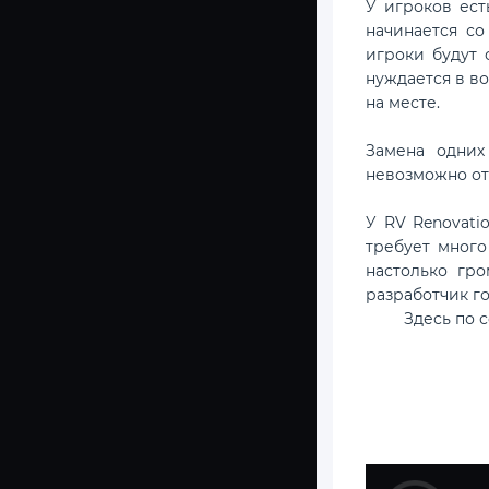
У игроков ест
начинается со
игроки будут 
нуждается в во
на месте.
Замена одних
невозможно от
У RV Renovati
требует много
настолько гро
разработчик г
Здесь по 