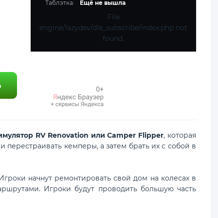
Таблэтка:
Ещё не вышла
File
engine/lazydev/dle_subscribe/index.php not
found.
имулятор RV Renovation или Camper Flipper
, которая
 перестраивать кемперы, а затем брать их с собой в
Игроки начнут ремонтировать свой дом на колесах в
аршрутами. Игроки будут проводить большую часть