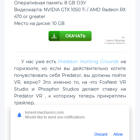
Оперативная память: 8 GB ОЗУ
Видеокарта: NVIDIA GTX 1050 Ti / AMD Radeon RX
470 or greater
Место на диске: 10 GB
У нас уже есть
Predator: Hunting Grounds
на
горизонте, но если вы действительно хотите
почувствовать себя Predator, вы должны пойти
VR, верно? Это именно то, на что FoxNext VR
Studio и Phosphor Studios делают ставку на
Predator VR , к которому теперь прикреплен
трейлер.
torrent-mechanics.com
Игра, которая может быть той же, о которой
Would like to send you notifications
было объявлено во время мероприятия Sony
State of Play, теперь имеет страницу Steam . У
Discard
Allow
нас нет даты выхода, но игра