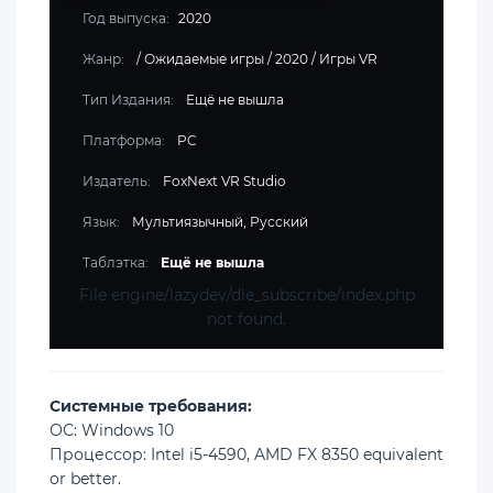
Год выпуска:
2020
Жанр:
/
Ожидаемые игры
/
2020
/
Игры VR
Тип Издания:
Ещё не вышла
Платформа:
PC
Издатель:
FoxNext VR Studio
Язык:
Мультиязычный, Русский
Таблэтка:
Ещё не вышла
File engine/lazydev/dle_subscribe/index.php
not found.
Cистемные требования:
ОС: Windows 10
Процессор: Intel i5-4590, AMD FX 8350 equivalent
or better.