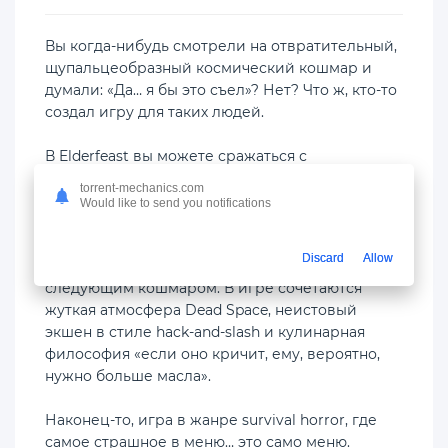
Вы когда-нибудь смотрели на отвратительный,
щупальцеобразный космический кошмар и
думали: «Да… я бы это съел»? Нет? Что ж, кто-то
создал игру для таких людей.
В Elderfeast вы можете сражаться с
лавкрафтовскими ужасами в одиночку или с
torrent-mechanics.com
друзьями. Выслеживайте гротескных
Would like to send you notifications
космических монстров, разделывайте их на
ингредиенты, а затем готовьте мощные блюда,
Discard
Allow
которые сделают вас сильнее перед
следующим кошмаром. В игре сочетаются
жуткая атмосфера Dead Space, неистовый
экшен в стиле hack-and-slash и кулинарная
философия «если оно кричит, ему, вероятно,
нужно больше масла».
Наконец-то, игра в жанре survival horror, где
самое страшное в меню… это само меню.