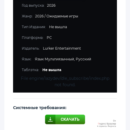
Год выпуска:
2026
Жанр:
2026
/
Ожидаемые игры
Тип Издания:
Не вышла
Платформа:
PC
Издатель:
Lurker Entertainment
Язык:
Язык Мультиязычный, Русский
Таблэтка:
Не вышла
File engine/lazydev/dle_subscribe/index.php
not found.
Cистемные требования: