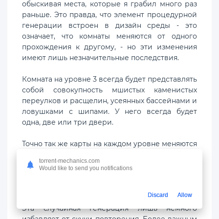
обыскивая места, которые я грабил много раз
раньше. Это правда, что элемент процедурной
генерации встроен в дизайн среды - это
означает, что комнаты меняются от одного
прохождения к другому, - но эти изменения
имеют лишь незначительные последствия.
Комната на уровне 3 всегда будет представлять
собой совокупность мшистых каменистых
переулков и расщелин, усеянных бассейнами и
ловушками с шипами. У него всегда будет
одна, две или три двери.
Точно так же карты на каждом уровне меняются
каждый раз, но важные комнаты, которые ведут
torrent-mechanics.com
к дополнительным ресурсам или к более
Would like to send you notifications
низким уровням, насколько я могу понять,
всегда находятся примерно в одном и том же
Discard
Allow
месте.
Эта случайная генерация лишь немного
избавляет от скуки повторения. Более важным