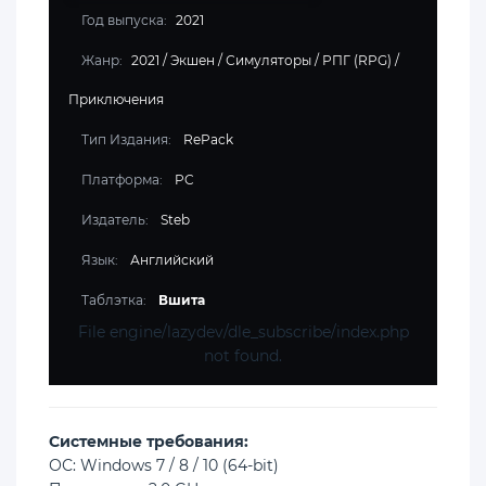
Год выпуска:
2021
Жанр:
2021
/
Экшен
/
Симуляторы
/
РПГ (RPG)
/
Приключения
Тип Издания:
RePack
Платформа:
PC
Издатель:
Steb
Язык:
Английский
Таблэтка:
Вшита
File engine/lazydev/dle_subscribe/index.php
not found.
Cистемные требования:
ОС: Windows 7 / 8 / 10 (64-bit)