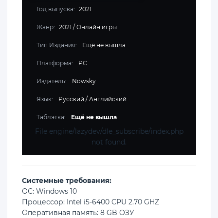
Год выпуска:
2021
Жанр:
2021
/
Онлайн игры
Тип Издания:
Ещё не вышла
Платформа:
PC
Издатель:
Nowsky
Язык:
Русский / Английский
Таблэтка:
Ещё не вышла
File engine/lazydev/dle_subscribe/index.php
not found.
Cистемные требования:
ОС: Windows 10
Процессор: Intel i5-6400 CPU 2.70 GHZ
Оперативная память: 8 GB ОЗУ