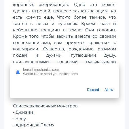
коренных американцев. Одно это может
сделать игровой процесс захватывающим, но
есть кое-что еще. Что-то более темное, что
таится в лесах и пустынях. Краем глаза и
небольшие трещины в земле. Они голодны.
Кроме того, чтобы выжить вместе со своими
соплеменниками, вам придется сражаться с
кошмарами. Существа, рожденные разумом
людей и духами, пугающими душу,
приглушенными голосами рассказывали
рассказчики и шаманы у костров. В мире Аяш
torrent-mechanics.com
они очень реальны, и с монстрами этого мира
Would like to send you notifications
нужно сражаться, чтобы вы не потеряли свою
жизнь или свою душу из-за животных, как
Discard
Allow
естественных, так и мирских.
Список включенных монстров:
- Джиэйн
- Чену
- Адирондак Племя