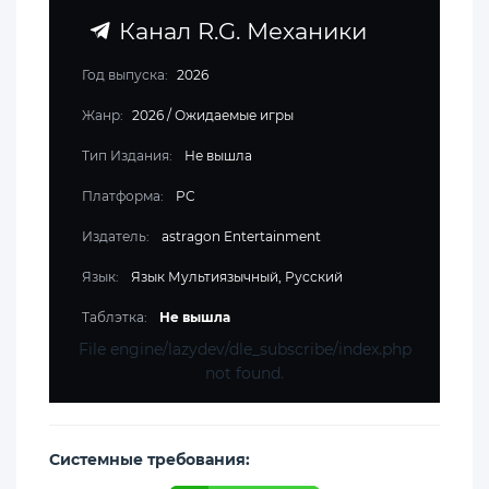
Канал R.G. Механики
Год выпуска:
2026
Жанр:
2026
/
Ожидаемые игры
Тип Издания:
Не вышла
Платформа:
PC
Издатель:
astragon Entertainment
Язык:
Язык Мультиязычный, Русский
Таблэтка:
Не вышла
File engine/lazydev/dle_subscribe/index.php
not found.
Cистемные требования: