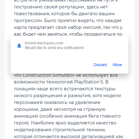
построению своей репутации, здесь нет
повествования, которое бы двигало вашим
прогрессом. Было приятно видеть, что каждая
карта предлагает свой набор миссий, так что у
вас будет чем заняться, чтобы продвигаться по
игре, включая дополнительные побочные
torrent-mechanics.com
задания, если вы хотите заработать немного
Would like to send you notifications
дополнительных денег.
Discard
Allow
Не будет преувеличением сказать,
что
Construction Simulator
не использует все
возможности технологий PlayStation 5. В
локациях чаще всего встречаются текстуры
низкого разрешения и размытия, хотя модели
персонажей оказались на удивление
хорошими, даже несмотря на странную
анимацию (особенно анимация бега главного
героя). Наиболее ярко выделяется качество
моделирования строительной техники,
которая отличается высокой детализацией как