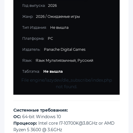
Год выпуска:
2026
Жанр:
2026
/
Ожидаемые игры
Тип Издания:
Не вышла
Платформа:
PC
Издатель:
Panache Digital Games
Язык:
Язык Мультиязычный, Русский
Таблэтка:
Не вышла
File engine/lazydev/dle_subscribe/index.php
not found.
Cистемные требования:
ОС:
64-bit Windows 10
Процесор:
Intel core I7-10700K@3.8GHz or AMD
Ryzen 5 3600 @ 3.6GHz