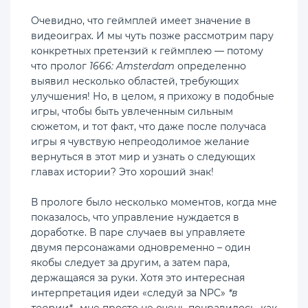
Очевидно, что геймплей имеет значение в
видеоиграх. И мы чуть позже рассмотрим пару
конкретных претензий к геймплею — потому
что пролог
1666: Amsterdam
определенно
выявил несколько областей, требующих
улучшения! Но, в целом, я прихожу в подобные
игры, чтобы быть увлеченным сильным
сюжетом, и тот факт, что даже после получаса
игры я чувствую непреодолимое желание
вернуться в этот мир и узнать о следующих
главах истории? Это хороший знак!
В прологе было несколько моментов, когда мне
показалось, что управление нуждается в
доработке. В паре случаев вы управляете
двумя персонажами одновременно – один
якобы следует за другим, а затем пара,
держащаяся за руки. Хотя это интересная
интерпретация идеи «следуй за NPC»
*в
теории*
, мне просто не очень понравилось, как