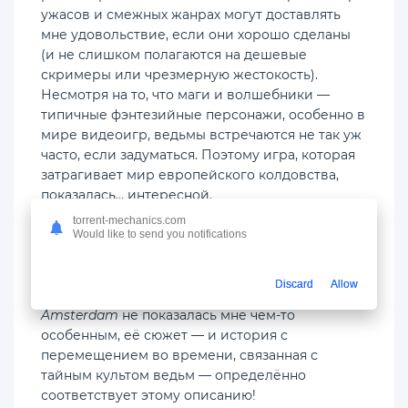
ужасов и смежных жанрах могут доставлять
мне удовольствие, если они хорошо сделаны
(и не слишком полагаются на дешевые
скримеры или чрезмерную жестокость).
Несмотря на то, что маги и волшебники —
типичные фэнтезийные персонажи, особенно в
мире видеоигр, ведьмы встречаются не так уж
часто, если задуматься. Поэтому игра, которая
затрагивает мир европейского колдовства,
показалась… интересной.
torrent-mechanics.com
Меня всегда будут интересовать игры, которые
Would like to send you notifications
предлагают что-то новое, необычное, чего-то,
во что я раньше не играл. И хотя, если
Discard
Allow
говорить строго об игровом процессе,
1666:
Amsterdam
не показалась мне чем-то
особенным, её сюжет — и история с
перемещением во времени, связанная с
тайным культом ведьм — определённо
соответствует этому описанию!