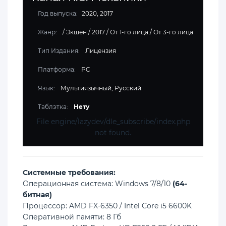
Год выпуска:
2020, 2017
Жанр:
/
Экшен
/
2017
/
От 1-го лица
/
От 3-го лица
Тип Издания:
Лицензия
Платформа:
PC
Язык:
Мультиязычный, Русский
Таблэтка:
Нету
File engine/lazydev/dle_subscribe/index.php
not found.
Cистемные требования:
Операционная система: Windows 7/8/10
(64-
битная)
Процессор: AMD FX-6350 / Intel Core i5 6600K
Оперативной памяти: 8 Гб