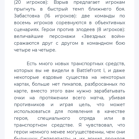
(20 игроков): Взрыв предлагает игрокам
прыгнуть в быстрый темп ближнего боя.
Забастовка (16 игроков): две команды по
восемь игроков соревнуются в объективных
сценариях. Герои против злодеев (8 игроков):
величайшие персонажи «Звездных войн»
сражаются друг с другом в командном бою
четыре на четыре.
Есть много новых транспортных средств,
которых вы не видели в Battlefront I, и даже
некоторые ездовые существа на некоторых
картах, больше нет пикапов, разбросанных по
карте, вместо этого вам нужно зарабатывать
очки на протяжении всего матча, убивая
противников и играя цель, что может
использоваться для появления в качестве
героя, специального отряда или в
транспортном средстве. Я чувствовал, что
герои немного менее могущественны, чем они
былищжж Сепаратисты и их армия дроидов