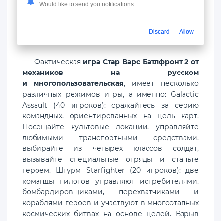
Would like to send you notifications
кристаллов, которые можно потратить на 3
различных типа кейсов для трофеев: «Кейс для
солдат», «Кейс для героев» и «Кейс для
Discard
Allow
звездных кораблей».
Фактическая
игра Стар Варс Батлфронт 2 от
механиков на русском
и многопользовательская
, имеет несколько
различных режимов игры, а именно: Galactic
Assault (40 игроков): сражайтесь за серию
командных, ориентированных на цель карт.
Посещайте культовые локации, управляйте
любимыми транспортными средствами,
выбирайте из четырех классов солдат,
вызывайте специальные отряды и станьте
героем. Штурм Starfighter (20 игроков): две
команды пилотов управляют истребителями,
бомбардировщиками, перехватчиками и
кораблями героев и участвуют в многоэтапных
космических битвах на основе целей. Взрыв