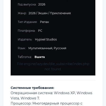
Год выпуска:
2026
Жанр:
2026
/
Экшен
/
Приключения
Тип Издания:
Репак
Платформа:
PC
Издатель:
Hypixel Studios
Язык:
Мультиязычный, Русский
Таблэтка:
Вшита
File engine/lazydev/dle_subscribe/index.php
not found.
Cистемные требования:
Операционная система: Windows XP, Windows
Vista, Windows 7.
Процессор: Многоядерный процессор с