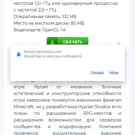
частотой 1,5+ ГГц или одноядерный процессор
с частотой 2,0 + ГГц
Оперативная память: 512 МБ
Место на жестком диске: 80 МБ
Видеокарта: OpenGL 1.4
torrent-mechanics.com
Would like to send you notifications
Люди, стоящие за одним из самых
популярных серверов сообщества
Minecraft
,
Discard
Allow
теперь делятся своим опытом в оригинальной
игре: Hytale от механики. Блочные
эстетические и конструкторские способности
игры наверняка покажутся знакомыми фанатам
Minecraft, но у разработчика Hypixel Studios есть
планы по расширению RPG-квестов и
расширению возможностей для серверов
сообщества и модификации. Компания
привлекла внушительные внешние