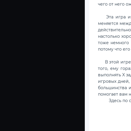
чего от него о
Эта игра име
меняется межд
действительно
настолько хоро
тоже немного 
потому что его 
В этой игре е
того, ему гор
выполнять X за
игровых дней, 
большинства и
помогает вам н
Здесь по