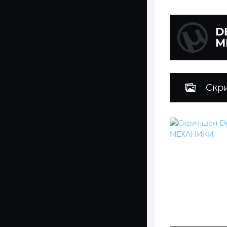
D
М
Скр