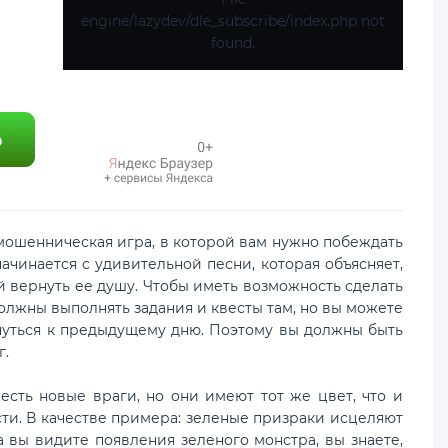
engine/lazydev/dle_subscribe/index.php not
found.
 мошенническая игра, в которой вам нужно побеждать
ачинается с удивительной песни, которая объясняет,
ей вернуть ее душу. Чтобы иметь возможность сделать
должны выполнять задания и квесты там, но вы можете
рнуться к предыдущему дню. Поэтому вы должны быть
г.
есть новые враги, но они имеют тот же цвет, что и
ости. В качестве примера: зеленые призраки исцеляют
а вы видите появления зеленого монстра, вы знаете,