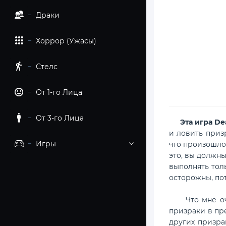
Драки
Хоррор (Ужасы)
Стелс
От 1-го Лица
От 3-го Лица
Эта игра D
и ловить приз
Игры
что произошло.
это, вы должны
выполнять тол
осторожны, по
Что мне очень
призраки в пре
других призра