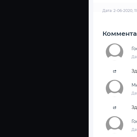
Дата: 2-06-2020, 1
Коммента
Го
Да
Зд
М
Да
Зд
Го
Да