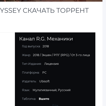
DYSSEY СКАЧАТЬ ТОРРЕНТ
Канал R.G. Механики
Год выпуска:
2018
Жанр:
2018
/
Экшен
/
РПГ (RPG)
/
От 3-го лица
Тип Издания:
Лицензия
Платформа:
PC
Издатель:
Ubisoft
Язык:
Мультиязычный, Русский
Таблэтка:
Вшито
File