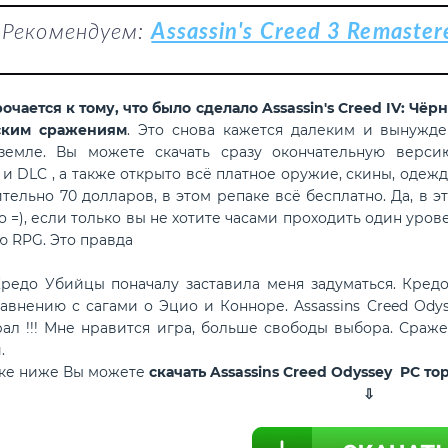
Рекомендуем:
Assassin's Creed 3 Remaste
рочается к тому, что было сделало Assassin's Creed IV: Ч
ским сражениям
. Это снова кажется далеким и вынужде
 земле. Вы можете скачать сразу окончательную верс
и DLC , а также открыто всё платное оружие, скины, одеж
тельно 70 долларов, в этом репаке всё бесплатно. Да, в 
о =), если только вы не хотите часами проходить один урове
ю RPG. Это правда
о Убийцы поначалу заставила меня задуматься. Кредо 
авнению с сагами о Эцио и Конноре. Assassins Creed Odys
рал !!! Мне нравится игра, больше свободы выбора. Сра
.
лке ниже Вы можете
скачать Assassins Creed Odyssey PC т
⇩