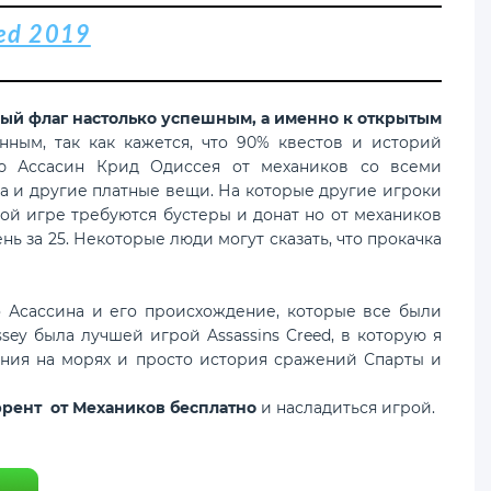
red 2019
ёрный флаг настолько успешным, а именно к открытым
нным, так как кажется, что 90% квестов и историй
ию Ассасин Крид Одиссея от механиков со всеми
да и другие платные вещи. На которые другие игроки
этой игре требуются бустеры и донат но от механиков
нь за 25. Некоторые люди могут сказать, что прокачка
Асассина и его происхождение, которые все были
sey была лучшей игрой Assassins Creed, в которую я
жения на морях и просто история сражений Спарты и
оррент от Механиков бесплатно
и насладиться игрой.