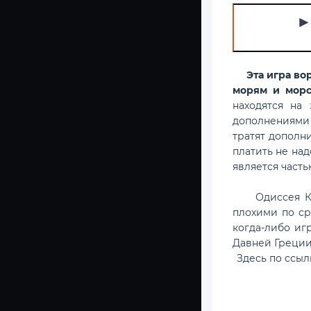
►
Эта игра во
морям и мор
находятся на
дополнениями 
тратят дополни
платить не над
является часть
Одиссея Кред
плохими по ср
когда-либо иг
Давней Греции
Здесь по ссы