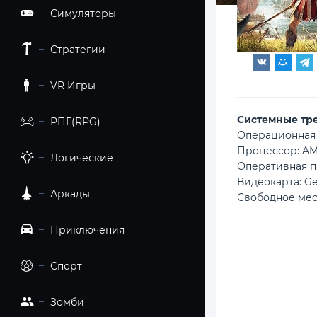
Симуляторы
Стратегии
VR Игры
Cистемные тр
РПГ(RPG)
Операционная с
Процессор: AMD 
Логические
Оперативная п
Видеокарта: Ge
Аркады
Свободное мес
Приключения
Спорт
Зомби