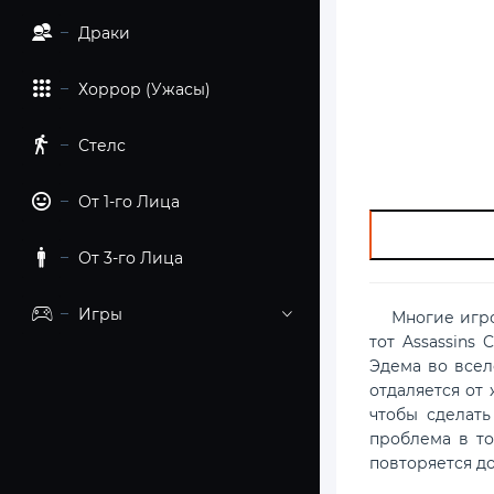
Драки
Хоррор (Ужасы)
Стелс
От 1-го Лица
От 3-го Лица
Игры
Многие игроки
тот Assassins
Эдема во всел
отдаляется от
чтобы сделать
проблема в то
повторяется д