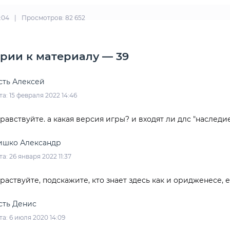
1:04
|
Просмотров: 82 652
рии к материалу — 39
сть Алексей
та: 15 февраля 2022 14:46
равствуйте. а какая версия игры? и входят ли длс "наследи
ишко Александр
та: 26 января 2022 11:37
раствуйте, подскажите, кто знает здесь как и оридженесе, 
сть Денис
та: 6 июля 2020 14:09