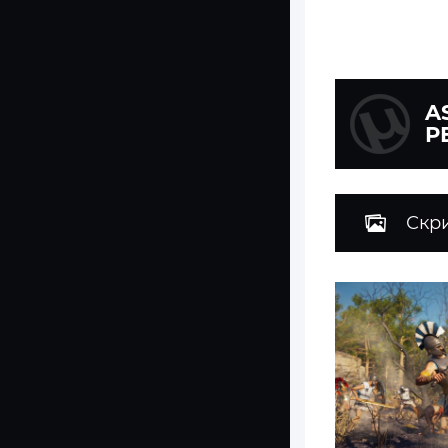
A
Р
Скр