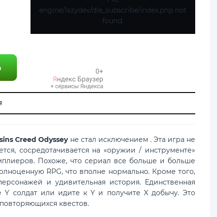
engine/lazydev/dle_subscribe/index.php not
found.
я
sins Creed Odyssey
не стал исключением . Эта игра не
жется, сосредотачивается на «оружии / инструменте»
амплиеров. Похоже, что сериал все больше и больше
олноценную RPG, что вполне нормально. Кроме того,
персонажей и удивительная история. Единственная
е Y солдат или идите к Y и получите X добычу. Это
 повторяющихся квестов.