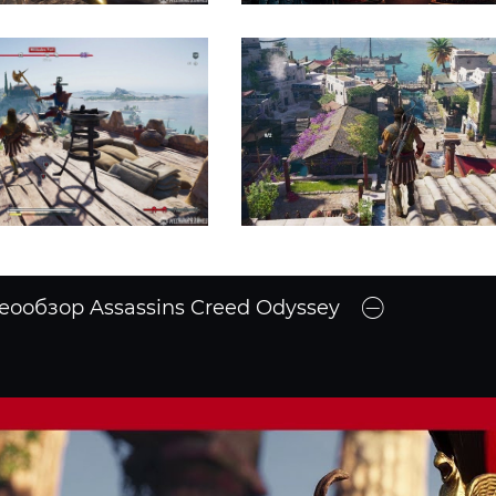
еообзор Assassins Creed Odyssey