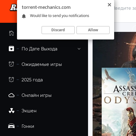
torrent-mechanics.com
Would like to send you notifications
Discard
Allow
Главная страница
По Дате Выхода
Ожидаемые игры
2025 года
Онлайн игры
Экшен
Гонки