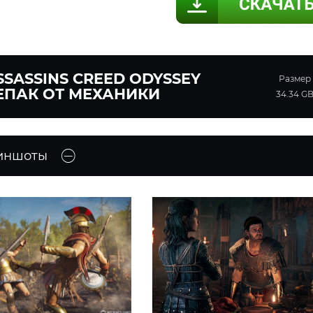
SSASSINS CREED ODYSSEY
Размер
ЕПАК ОТ МЕХАНИКИ
34.34 G
иншоты