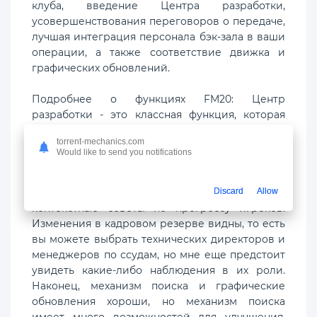
клуба, введение Центра разработки,
усовершенствования переговоров о передаче,
лучшая интеграция персонала бэк-зала в ваши
операции, а также соответствие движка и
графических обновлений.
Подробнее о функциях FM20: Центр
разработки - это классная функция, которая
объединяет ваши команды разработчиков в
torrent-mechanics.com
единый интерфейс. Это аккуратное
Would like to send you notifications
дополнение, потому что вы можете одинаково
относиться к своим резервным отрядам, а
персонал предоставит вам полезные
Discard
Allow
контекстные советы по прогрессу игроков.
Изменения в кадровом резерве видны, то есть
вы можете выбрать технических директоров и
менеджеров по ссудам, но мне еще предстоит
увидеть какие-либо наблюдения в их роли.
Наконец, механизм поиска и графические
обновления хороши, но механизм поиска
имеет много возможностей для улучшения.