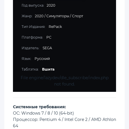
Год выпуска:
2020
Жанр:
2020
/
Симуляторы
/
Спорт
Тип Издания:
RePack
Платформа:
PC
Издатель:
SEGA
Язык:
Русский
Таблэтка:
Вшита
File engine/lazydev/dle_subscribe/index.php
not found.
Cистемные требования:
ОС: Windows 7 / 8 / 10 (64-bit)
Процессор: Pentium 4 / Intel Core 2 / AMD Athlon
64