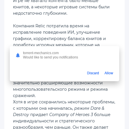
игре не хватало контента: было меньше
юнитов, а некоторые игровые системы были
недостаточно глубокими.
Компания Relic потратила время на
исправление поведения ИИ, улучшение
графики, корректировку баланса юнитов и
доработку игровых механик, которые на
момент релиза казались недоработанными.
torrent-mechanics.com
Выход дополнения
Dare & Destroy
Would like to send you notifications
воспринимается как ещё один важный шаг в
этом процессе восстановления, поскольку оно
Discard
Allow
добавляет четыре новые боевые группы,
значительно расширяющие возможности
многопользовательского режима и режима
сражений.
Хотя в игре сохранились некоторые проблемы,
с которыми она начиналась,
режим Dare &
Destroy
придает
Company of Heroes 3
больше
индивидуальности и стратегического
разнообразия, чем раньше. Он также делает