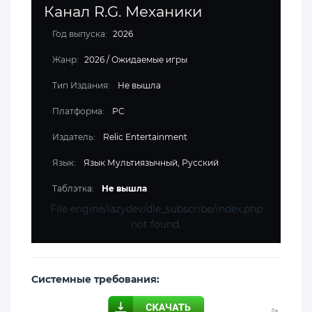
Канал R.G. Механики
Год выпуска:
2026
Жанр:
2026
/
Ожидаемые игры
Тип Издания:
Не вышла
Платформа:
PC
Издатель:
Relic Entertainment
Язык:
Язык Мультиязычный, Русский
Таблэтка:
Не вышла
File engine/lazydev/dle_subscribe/index.php
not found.
Cистемные требования: