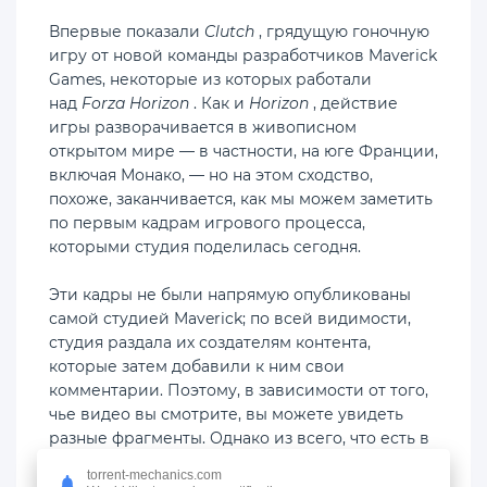
Впервые показали
Clutch
, грядущую гоночную
игру от новой команды разработчиков Maverick
Games, некоторые из которых работали
над
Forza Horizon
. Как и
Horizon
, действие
игры разворачивается в живописном
открытом мире — в частности, на юге Франции,
включая Монако, — но на этом сходство,
похоже, заканчивается, как мы можем заметить
по первым кадрам игрового процесса,
которыми студия поделилась сегодня.
Эти кадры не были напрямую опубликованы
самой студией Maverick; по всей видимости,
студия раздала их создателям контента,
которые затем добавили к ним свои
комментарии. Поэтому, в зависимости от того,
чье видео вы смотрите, вы можете увидеть
разные фрагменты. Однако из всего, что есть в
сети, сразу становится ясно, что игра выглядит
torrent-mechanics.com
феноменально, а решение разработчиков