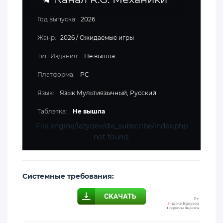
Год выпуска:
2026
Жанр:
2026
/
Ожидаемые игры
Тип Издания:
Не вышла
Платформа:
PC
Язык:
Язык Мультиязычный, Русский
Таблэтка:
Не вышла
File engine/lazydev/dle_subscribe/index.php
not found.
Cистемные требования: