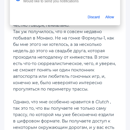
Would like to send you notifications
создать гоночный симулятор с открытым
миром, действие которого разворачивается
Discard
Allow
именно в Монако и его окрестностях, — это,
честно говоря, гениально.
Так уж получилось, что я совсем недавно
побывал в Монако. Не на гонке Формулы-1, как
бы мне этого ни хотелось, а за несколько
недель до этого на свадьбе друга, которая
проходила неподалеку от княжества. В этом
есть что-то сюрреалистическое, чего,
я
уверен,
не сможет понять ни один поклонник
автоспорта или любитель гоночных игр, и,
конечно же, было невероятно интересно
прогуляться по периметру трассы.
Однако, что мне особенно нравится в
Clutch
,
так это то, что вы получаете не только саму
трассу, по которой мы уже бесконечно ездили
в цифровом формате. Вы получаете доступ к
некоторым окружающим дорогам, и у вас есть