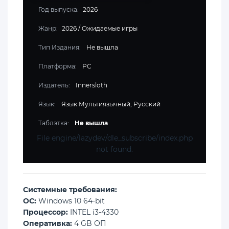
Год выпуска:
2026
Жанр:
2026
/
Ожидаемые игры
Тип Издания:
Не вышла
Платформа:
PC
Издатель:
Innersloth
Язык:
Язык Мультиязычный, Русский
Таблэтка:
Не вышла
File engine/lazydev/dle_subscribe/index.php
not found.
Cистемные требования:
ОС:
Windows 10 64-bit
Процессор:
INTEL i3-4330
Оперативка:
4 GB ОП