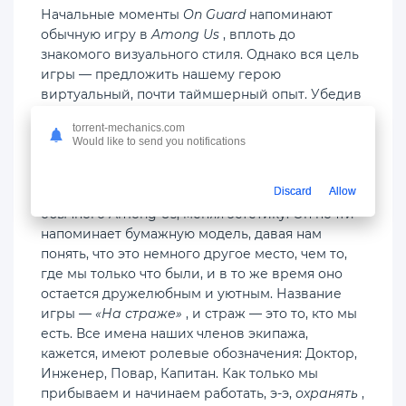
Начальные моменты
On Guard
напоминают
обычную игру в
Among Us
, вплоть до
знакомого визуального стиля. Однако вся цель
игры — предложить нашему герою
виртуальный, почти таймшерный опыт. Убедив
нас надеть VR-гарнитуру, мы быстро
torrent-mechanics.com
оказываемся на космическом корабле, и тут
Would like to send you notifications
всё начинает идти наперекосяк.
Discard
Allow
Игра отличает этот виртуальный мир от
обычного Among Us, меняя эстетику. Он почти
напоминает бумажную модель, давая нам
понять, что это немного другое место, чем то,
где мы только что были, и в то же время оно
остается дружелюбным и уютным. Название
игры —
«На страже»
, и страж — это то, кто мы
есть. Все имена наших членов экипажа,
кажется, имеют ролевые обозначения: Доктор,
Инженер, Повар, Капитан. Как только мы
прибываем и начинаем работать, э-э,
охранять
,