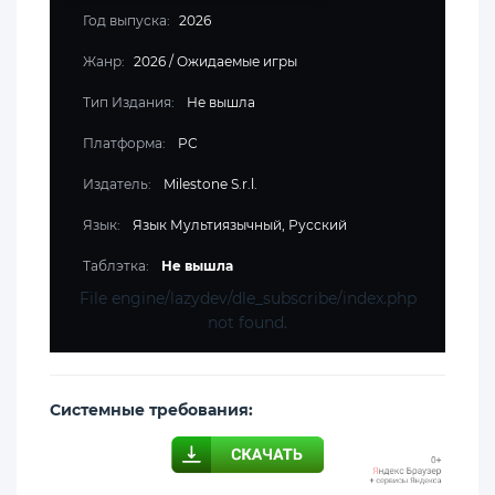
Год выпуска:
2026
Жанр:
2026
/
Ожидаемые игры
Тип Издания:
Не вышла
Платформа:
PC
Издатель:
Milestone S.r.l.
Язык:
Язык Мультиязычный, Русский
Таблэтка:
Не вышла
File engine/lazydev/dle_subscribe/index.php
not found.
Cистемные требования: