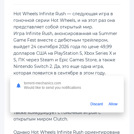
Hot Wheels Infinite Rush — следующая игра в
гоночной серии Hot Wheels, и на этот раз она
представляет собой открытый мир.
Игра Infinite Rush, анонсированная на Summer
Game Fest вместе с дебютным трейлером,
выйдет 24 сентября 2026 года по цене 49,99
долларов США на PlayStation 5, Xbox Series X и
S, ПК через Steam и Epic Games Store, а также
Nintendo Switch 2. Да, это еще одна игра,
которая появится в сентябре в этом году.
torrent-mechanics.com
Infinite Rush разработана студией Milestone,
Would like to send you notifications
создавшей две игры Hot Wheels Unleashed.
Выбрав открытый мир, Hot Wheels следует по
Discard
Allow
стопам вышедшей в этом году Forza Horizon 6 и
также конкурирует с гоночной игрой с
открытым миром Clutch.
Однако Hot Wheels Infinite Rush ориентирована