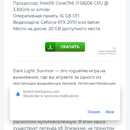
Процессор: Intel(R) Core(TM) i7-5820K CPU @
3.30GHz or similar
Оперативная память: 16 GB ОП
Видеокарта: Geforce RTX 2070 или better
Место на диске: 20 GB доступного места
Dark Light: Survivor — это roguelike-игра на
выживание, где вы играете за одного из
последних выживших людей, путешествующих
по разрушенной мультивселенной в поисках
torrent-mechanics.com
легендарного Элизиума.
Would like to send you notifications
Тёмная Пустота выпустила ужасающих существ,
Discard
Allow
которые уничтожили человечество и
раскололи мультивселенную. В этом хаосе
существует легенда об Элизиуме, не тронутом