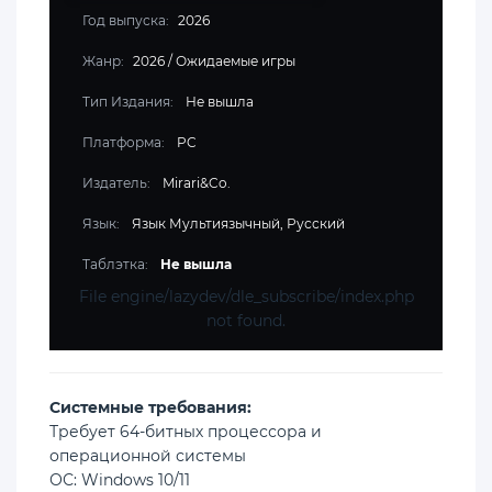
Год выпуска:
2026
Жанр:
2026
/
Ожидаемые игры
Тип Издания:
Не вышла
Платформа:
PC
Издатель:
Mirari&Co.
Язык:
Язык Мультиязычный, Русский
Таблэтка:
Не вышла
File engine/lazydev/dle_subscribe/index.php
not found.
Cистемные требования:
Требует 64-битных процессора и
операционной системы
ОС: Windows 10/11