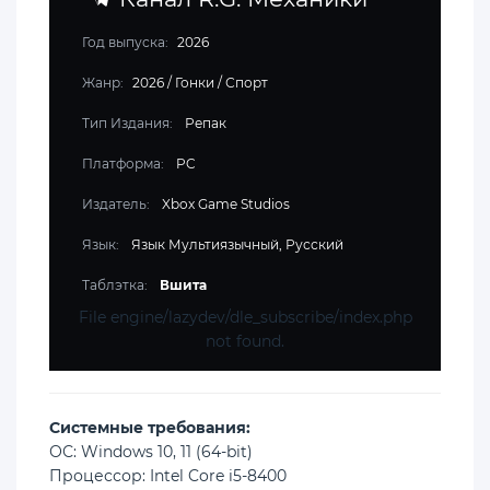
Год выпуска:
2026
Жанр:
2026
/
Гонки
/
Спорт
Тип Издания:
Репак
Платформа:
PC
Издатель:
Xbox Game Studios
Язык:
Язык Мультиязычный, Русский
Таблэтка:
Вшита
File engine/lazydev/dle_subscribe/index.php
not found.
Cистемные требования:
ОС: Windows 10, 11 (64-bit)
Процессор: Intel Core i5-8400