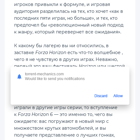
игроков привыкли к формуле, и игровая
аудитория разделилась на тех, кто хочет «как в
последних пяти играх, но больше», и тех, кто
предпочел бы «революционный новый подход
к жанру, который перевернет все ожидания».
К какому бы лагерю вы ни относились, в
заставке
Forza Horizon
есть что-то волшебное ,
чего я не чувствую в других играх. Неважно,
первый это ваш фестиваль
Horizon
или шестой
, всегда найдется что-то, что заставит вас
torrent-mechanics.com
Would like to send you notifications
воскликнуть: «Ого!» и «Черт возьми, они снова
это сделали!».
Я не буду описывать это подробно, потому что
Discard
Allow
вы должны сами всё оценить, но если вы
играли в другие игры серии, то вступление
к
Forza Horizon 6
— это именно то, чего вы
ожидаете: вас погружают в новый мир с
множеством крутых автомобилей, и вы
получаете представление о лучших гонках,