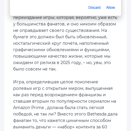
Toddster снова это сделал – мы получили
Discard
Allow
переоцененную, кишащую багами
переиздание игры, которая, вероятно, уже есть
у большинства фанатов, и оно никоим образом
не оправдывает своего существования. На
бумаге это должен был быть обновлённый,
ностальгический круг почёта, наполненный
графическими обновлениями и функциями,
повышающими качество жизни, которые мы
ожидаем от релиза в 2025 году, – но, увы, это
было совсем не так.
Игра, определившая целое поколение
ролевых игр с открытым миром, выпущенная
как раз перед возрождением франшизы и
ставшая вторым по популярности сериалом на
Amazon Prime , должна была стать лёгкой
победой, не так ли? Вместо этого Bethesda дала
фанатам то, что кажется циничным способом
выманить деньги — «набор» контента за 60