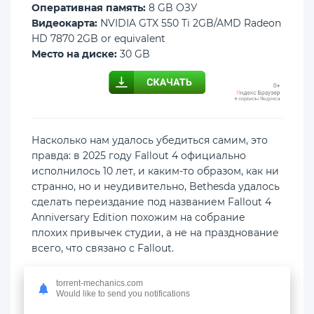
Оперативная память:
8 GB ОЗУ
Видеокарта:
NVIDIA GTX 550 Ti 2GB/AMD Radeon
HD 7870 2GB or equivalent
Место на диске:
30 GB
Насколько нам удалось убедиться самим, это
правда: в 2025 году Fallout 4 официально
исполнилось 10 лет, и каким-то образом, как ни
странно, но и неудивительно, Bethesda удалось
сделать переиздание под названием Fallout 4
Anniversary Edition похожим на собрание
плохих привычек студии, а не на празднование
всего, что связано с Fallout.
Эта версия позиционируется как полноценный
torrent-mechanics.com
опыт, но неизбежно получила унылое,
Would like to send you notifications
неоправданное… ничто. Вы не ослышались,