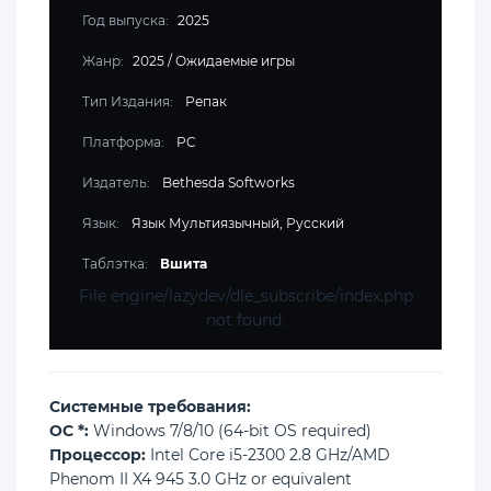
Год выпуска:
2025
Жанр:
2025
/
Ожидаемые игры
Тип Издания:
Репак
Платформа:
PC
Издатель:
Bethesda Softworks
Язык:
Язык Мультиязычный, Русский
Таблэтка:
Вшита
File engine/lazydev/dle_subscribe/index.php
not found.
Cистемные требования:
ОС *:
Windows 7/8/10 (64-bit OS required)
Процессор:
Intel Core i5-2300 2.8 GHz/AMD
Phenom II X4 945 3.0 GHz or equivalent