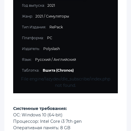
Год выпуска:
2021
Жанр:
2021
/
Симуляторы
Тип Издания:
RePack
Платформа:
PC
Издатель:
Polyslash
Язык:
Русский / Английский
Таблэтка:
Вшита (Chronos)
File engine/lazydev/dle_subscribe/index.php
not found.
Cистемные требования:
ОС: Windows 10 (64-bit)
Процессор: Intel Core i3 7th gen
Оперативная память: 8 GB