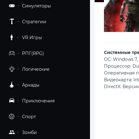
Симуляторы
Стратегии
VR Игры
Cистемные тр
РПГ(RPG)
ОС: Windows 7, 8
Процессор: Du
Логические
Оперативная п
Видеокарта: Int
Аркады
DirectX: Версии
Приключения
Спорт
Зомби