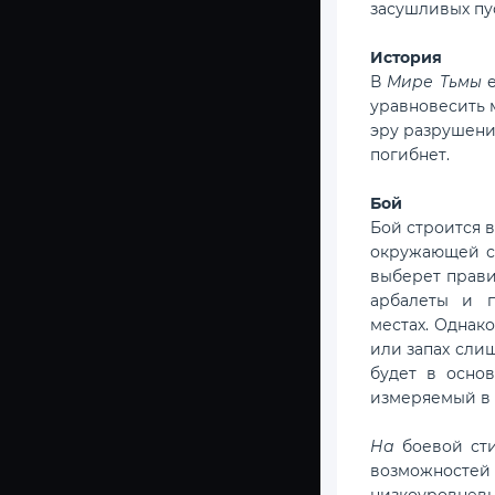
засушливых пу
История
В
Мире Тьмы
е
уравновесить 
эру разрушения
погибнет.
Бой
Бой строится 
окружающей ср
выберет прави
арбалеты и п
местах. Однак
или запах слиш
будет в осно
измеряемый в 
На
боевой ст
возможностей
низкоуровнев