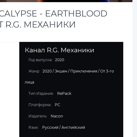
ALYPSE - EARTHBLOOD
Т R.G. МЕХАНИКИ
Канал R.G. Механики
Год выпуска:
2020
Жанр:
2020
/
Экшен
/
Приключения
/
От 3-го
лица
Тип Издания:
RePack
Платформа:
PC
Издатель:
Nacon
Язык:
Русский / Английский