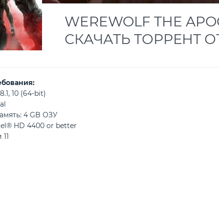
WEREWOLF THE APOC
СКАЧАТЬ ТОРРЕНТ О
ебования:
.1, 10 (64-bit)
al
амять: 4 GB ОЗУ
el® HD 4400 or better
 11