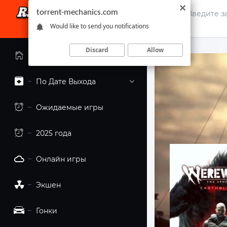
torrent-mechanics.com
Would like to send you notifications
Discard
Allow
Главная страница
По Дате Выхода
Ожидаемые игры
2025 года
Онлайн игры
Экшен
Гонки