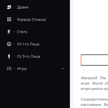
Драки
Хоррор (Ужасы)
Стелс
От 1-го Лица
От 3-го Лица
Игры
Werewolf: The
игре
World of
вторгшейся ко
Сосредоточенн
массивным бо