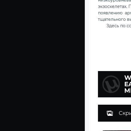
экзоскелетах.
появлению ар
тщательного в
Здесь по 
W
E
М
Скр