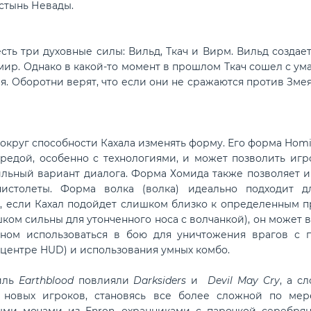
стынь Невады.
сть три духовные силы: Вильд, Ткач и Вирм. Вильд создае
мир. Однако в какой-то момент в прошлом Ткач сошел с ума
. Оборотни верят, что если они не сражаются против Змея
вокруг способности Кахала изменять форму. Его форма Homi
едой, особенно с технологиями, и может позволить игр
льный вариант диалога. Форма Хомида также позволяет и
истолеты. Форма волка (волка) идеально подходит д
о, если Кахал подойдет слишком близко к определенным
ком сильны для утонченного носа с волчанкой), он может 
вном использоваться в бою для уничтожения врагов с 
центре HUD) и использования умных комбо.
иль
Earthblood
повлияли
Darksiders
и
Devil May Cry
, а с
 новых игроков, становясь все более сложной по мер
ыми мочами из Enron, охранниками с парочкой серебрян