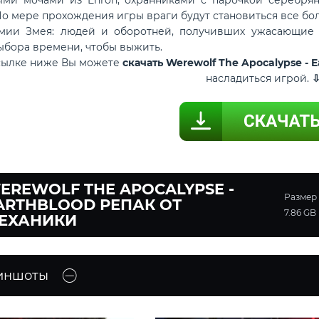
 По мере прохождения игры враги будут становиться все б
мии Змея: людей и оборотней, получивших ужасающие 
ыбора времени, чтобы выжить.
ссылке ниже Вы можете
скачать Werewolf The Apocalypse -
насладиться игрой.
EREWOLF THE APOCALYPSE -
Размер
ARTHBLOOD РЕПАК ОТ
7.86 GB
ЕХАНИКИ
иншоты