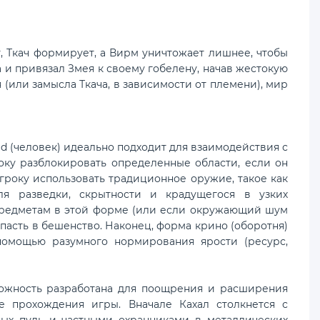
т, Ткач формирует, а Вирм уничтожает лишнее, чтобы
 и привязал Змея к своему гобелену, начав жестокую
 (или замысла Ткача, в зависимости от племени), мир
d (человек) идеально подходит для взаимодействия с
оку разблокировать определенные области, если он
гроку использовать традиционное оружие, такое как
ля разведки, скрытности и крадущегося в узких
 предметам в этой форме (или если окружающий шум
впасть в бешенство. Наконец, форма крино (оборотня)
помощью разумного нормирования ярости (ресурс,
ложность разработана для поощрения и расширения
е прохождения игры. Вначале Кахал столкнется с
ых пуль и частными охранниками в металлических