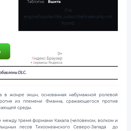
Таблэтка:
Вшита
File
engine/lazydev/dle_subscribe/index.php not
found.
Добавлены DLC.
а в
жанре
экшн, основанная набумажной ролевой
оротня из племени Фианна, сражающегося против
жающей среды.
е между тремя формами Кахала (человеком, волком и
пышных лесов Тихоокеанского Северо-Запада до