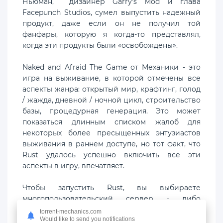
Ньюман, дизайнер Garry's Mod и глава
Facepunch Studios, сумел выпустить надежный
продукт, даже если он не получил той
фанфары, которую я когда-то представлял,
когда эти продукты были «освобождены».
Naked and Afraid The Game от Механики - это
игра на выживание, в которой отмечены все
аспекты жанра: открытый мир, крафтинг, голод
/ жажда, дневной / ночной цикл, строительство
базы, процедурная генерация. Это может
показаться длинным списком жалоб для
некоторых более пресыщенных энтузиастов
выживания в раннем доступе, но тот факт, что
Rust удалось успешно включить все эти
аспекты в игру, впечатляет.
Чтобы запустить Rust, вы выбираете
многопользовательский сервер - либо
официальный, либо сервер сообщества, - а
torrent-mechanics.com
Would like to send you notifications
затем создаете Naked and Afraid The Game от