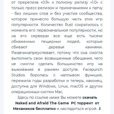
от пререлиза «0.9» к полному релизу «1.0» с
только пресс-релизом и примечаниями к патчу
- без лишних слов и без участия сообщества,
которое принесло большую часть этих игр
популярности. Количество Rust сократилось с
момента его первоначальной популярности, но
на его серверах все еще есть тысячи
обнаженных пещерных людей, которые
сбивают деревья камнями.
Ржавчинапреуспевает, потому что она смогла
выполнить свои возвышенные обещания, чего
не смогли сделать большинство игр на
выживание в раннем доступе. Facepunch
Studios боролась с наплывом функций,
пережила годы разработки и теперь, наконец,
доступна для Windows, Linux, macOS и других
операционных систем Mac.
Здесь по ссылке ниже Вы можете
скачать
Naked and Afraid The Game PC торрент от
Механиков бесплатно
и насладиться игрой.
⇩