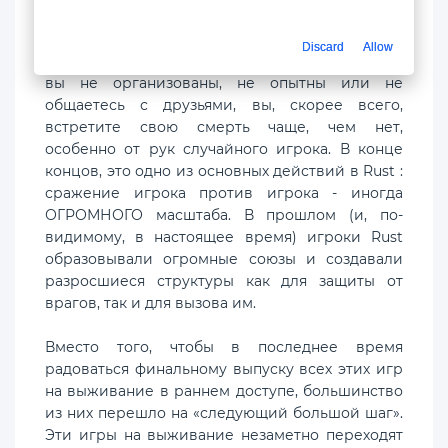
Механики. Лучшее, на что вы можете надеяться,
- это выживание. Само сообщество колеблется
Discard
Allow
между полезным и откровенно жестоким. Если
вы не организованы, не опытны или не
общаетесь с друзьями, вы, скорее всего,
встретите свою смерть чаще, чем нет,
особенно от рук случайного игрока. В конце
концов, это одно из основных действий в Rust :
сражение игрока против игрока - иногда
ОГРОМНОГО масштаба. В прошлом (и, по-
видимому, в настоящее время) игроки Rust
образовывали огромные союзы и создавали
разросшиеся структуры как для защиты от
врагов, так и для вызова им.
Вместо того, чтобы в последнее время
радоваться финальному выпуску всех этих игр
на выживание в раннем доступе, большинство
из них перешло на «следующий большой шаг».
Эти игры на выживание незаметно переходят