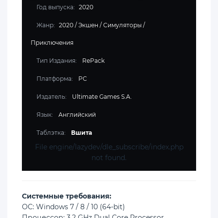
Год выпуска:
2020
Жанр:
2020
/
Экшен
/
Симуляторы
/
Приключения
Тип Издания:
RePack
Платформа:
PC
Издатель:
Ultimate Games S.A.
Язык:
Английский
Таблэтка:
Вшита
File engine/lazydev/dle_subscribe/index.php
not found.
Cистемные требования:
ОС: Windows 7 / 8 / 10 (64-bit)
Процессор: 3.2 GHz Dual Core Processor