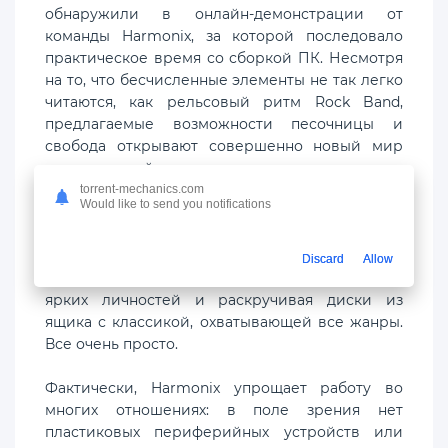
обнаружили в онлайн-демонстрации от
команды Harmonix, за которой последовало
практическое время со сборкой ПК. Несмотря
на то, что бесчисленные элементы не так легко
читаются, как рельсовый ритм Rock Band,
предлагаемые возможности песочницы и
свобода открывают совершенно новый мир
возможностей.
torrent-mechanics.com
Would like to send you notifications
Короче говоря, Fuser ставит вас на место
начинающего ди-джея, посещающего
многолюдные фестивальные площадки,
Discard
Allow
постоянно наращивая репутацию с помощью
ярких личностей и раскручивая диски из
ящика с классикой, охватывающей все жанры.
Все очень просто.
Фактически, Harmonix упрощает работу во
многих отношениях: в поле зрения нет
пластиковых периферийных устройств или