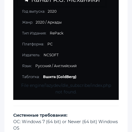
Год выпуска:
2020
Жанр:
2020
/
Аркады
Тип Издания:
RePack
Платформа:
PC
Издатель:
NCSOFT
Язык:
Русский / Английский
Таблэтка:
Вшита (GoldBerg)
File engine/lazydev/dle_subscribe/index.php
not found.
Cистемные требования:
ОС: Windows 7 (64 bit) or Newer (64 bit) Windows
OS