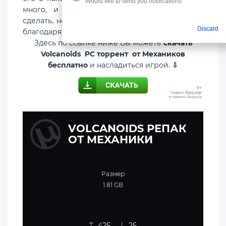
Would like to send you notifications
много, и тем временем многое предстоит
сделать, но это должно со временем меняться
Discard
благодаря регулярным обновлениям!
Здесь по ссылке ниже Вы можете
скачать
Volcanoids PC торрент от Механиков
бесплатно
и насладиться игрой.
⇩
VOLCANOIDS РЕПАК
ОТ МЕХАНИКИ
Размер
1.81 GB
425
25