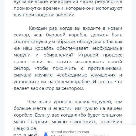
вулканические извержения через регулярные
промежутки времени, которые они используют
для производства энергии.
Каждый раз, когда вы входите в новый
сектор, наш буровой корабль должен быть
соответствующим образом оборудован. Так как
же наш корабль обеспечивает необходимые
модули и обновления? Игровой процесс
прост, если вы хотите исследовать новый
сектор, чтобы покончить с противниками,
сначала изучите необходимые улучшения и
установите их на своем корабле. И это то, что
делает вас сектор за сектором.
Чем выше уровень ваших модулей, тем
больше места и энергии им нужно на вашем
корабле. Если у вас когда-либо будет слишком
мало энергии, можно сэкономить, отключив
ненужное питание оборудования, и включить
torrent-mechanics.com
его в накопитель энергии. Вулканидов не так