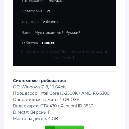
Тип Издания:
RePack
Платформа:
PC
Издатель:
Volcanoid
Язык:
Мультиязычный, Русский
Таблэтка:
Вшита
File engine/lazydev/dle_subscribe/index.php
not found.
Cистемные требования:
ОС: Windows 7, 8, 10 64bit
Процессор: Intel Core i5-2500K / AMD FX-6300
Оперативная память: 4 GB ОЗУ
Видеокарта: GTX 470 / RadeonHD 5850
DirectX: Версии 11
Место на диске: 4 GB