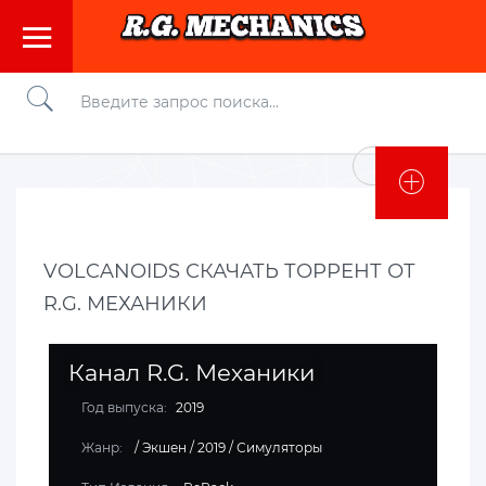
Войти
VOLCANOIDS СКАЧАТЬ ТОРРЕНТ ОТ
R.G. МЕХАНИКИ
Канал R.G. Механики
Год выпуска:
2019
Жанр:
/
Экшен
/
2019
/
Симуляторы