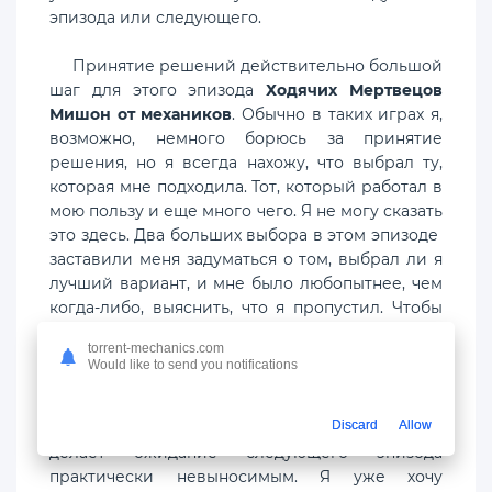
эпизода или следующего.
Принятие решений действительно большой
шаг для этого эпизода
Ходячих Мертвецов
Мишон от механиков
. Обычно в таких играх я,
возможно, немного борюсь за принятие
решения, но я всегда нахожу, что выбрал ту,
которая мне подходила. Тот, который работал в
мою пользу и еще много чего. Я не могу сказать
это здесь. Два больших выбора в этом эпизоде ​​
заставили меня задуматься о том, выбрал ли я
лучший вариант, и мне было любопытнее, чем
когда-либо, выяснить, что я пропустил. Чтобы
сделать вещи лучше, я действительно не буду
torrent-mechanics.com
видеть никаких эффектов от этих решений до
Would like to send you notifications
следующего эпизода. Это действительно
впечатляющий шаг, на мой взгляд. Это не
Discard
Allow
только придает решениям больший вес, но и
делает ожидание следующего эпизода
практически невыносимым. Я уже хочу