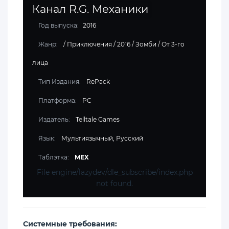
Канал R.G. Механики
Год выпуска:
2016
Жанр:
/
Приключения
/
2016
/
Зомби
/
От 3-го
лица
Тип Издания:
RePack
Платформа:
PC
Издатель:
Telltale Games
Язык:
Мультиязычный, Русский
Таблэтка:
MEX
File engine/lazydev/dle_subscribe/index.php
not found.
Cистемные требования: