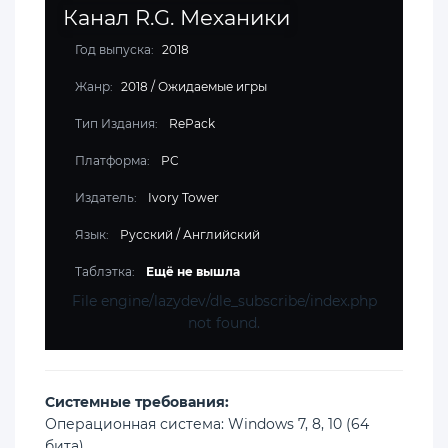
Канал R.G. Механики
Год выпуска:
2018
Жанр:
2018
/
Ожидаемые игры
Тип Издания:
RePack
Платформа:
PC
Издатель:
Ivory Tower
Язык:
Русский / Английский
Таблэтка:
Ещё не вышла
File engine/lazydev/dle_subscribe/index.php
not found.
Cистемные требования:
Операционная система: Windows 7, 8, 10 (64
бита)