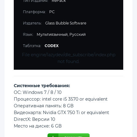
Тип Издания:
RePack
Платформа:
PC
Издатель:
Glass Bubble Software
Язык:
Мультиязычный, Русский
Таблэтка:
CODEX
File engine/lazydev/dle_subscribe/index.php
not found.
Cистемные требования:
ОС: Windows 7 / 8 / 10
Процессор: intel core i5 3570 or equivalent
Оперативная память: 8 GB
Видеокарта: Nvidia GTX 750 Ti or equivalent
DirectX: Версии 10
Место на диске: 6 GB