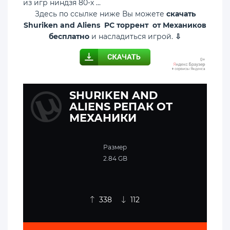
из игр ниндзя 80-х ...
Здесь по ссылке ниже Вы можете
скачать
Shuriken and Aliens PC торрент от Механиков
бесплатно
и насладиться игрой.
⇩
SHURIKEN AND
ALIENS РЕПАК ОТ
МЕХАНИКИ
Размер
2.84 GB
338
112