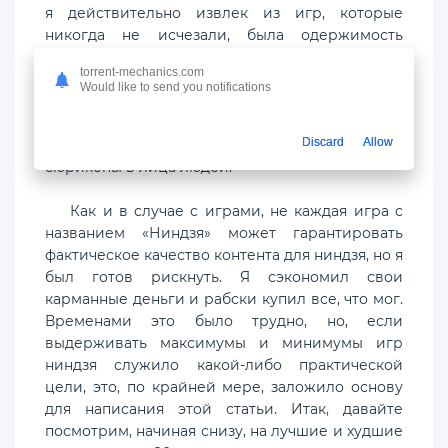
я действительно извлек из игр, которые
никогда не исчезали, была одержимость
ниндзя. В разгар бума ниндзя 80-х я был
torrent-mechanics.com
слишком молод, чтобы смотреть большинство
Would like to send you notifications
фильмов, но игры всегда были для меня, и я
подумал, что ничто не может быть круче, чем
Discard
Allow
набрасывать черную пижаму и бросать
сюрикены в лица людей.
Как и в случае с играми, не каждая игра с
названием «Ниндзя» может гарантировать
фактическое качество контента для ниндзя, но я
был готов рискнуть. Я сэкономил свои
карманные деньги и рабски купил все, что мог.
Временами это было трудно, но, если
выдерживать максимумы и минимумы игр
ниндзя служило какой-либо практической
цели, это, по крайней мере, заложило основу
для написания этой статьи. Итак, давайте
посмотрим, начиная снизу, на лучшие и худшие