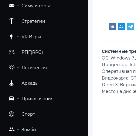
Симуляторы
Стратегии
VR Игры
Cистемные тр
РПГ(RPG)
ОС: Windows 7 / 
Процессор: Int
Логические
Оперативная п
Видеокарта: GT
Аркады
DirectX: Версии
Место на диске
Приключения
Спорт
Зомби