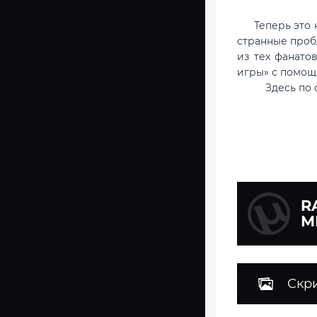
Теперь это не
странные проб
из тех фанато
игры» с помощь
Здесь по
R
М
Скр