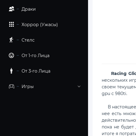
Драки
Хоррор (Ужасы)
Стелс
От 1-го Лица
От 3-го Лица
Racing Gl
нескольких игр
Игры
своем текущем
gpu с 980ti.
В настоящее в
нее есть множ
действительно
пока не будет
итоге я потрат