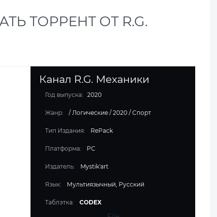
АТЬ ТОРРЕНТ ОТ R.G.
Канал R.G. Механики
Год выпуска:
2020
Жанр:
/
Логические
/
2020
/
Спорт
Тип Издания:
RePack
Платформа:
PC
Издатель:
Mystik'art
Язык:
Мультиязычный, Русский
Таблэтка:
CODEX
File