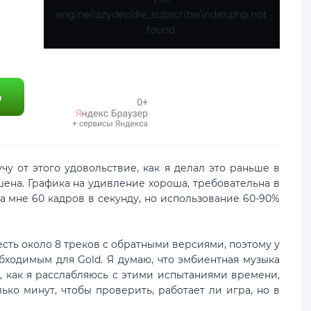
engine/lazydev/dle_subscribe/index.php not
found.
чу от этого удовольствие, как я делал это раньше в
ршена. Графика на удивление хороша, требовательна в
а мне 60 кадров в секунду, но использование 60-90%
сть около 8 треков с обратными версиями, поэтому у
бходимым для Gold. Я думаю, что эмбиентная музыка
, как я расслабляюсь с этими испытаниями времени,
ько минут, чтобы проверить, работает ли игра, но в