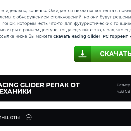
 идеально, конечно. Ожидается нехватка контента с новым
лемы с обнаружением столкновений, но они будут решены, 
в гонок, которым есть что-то для футуристических гонщик
ю игры в раннем доступе, тогда сделайте это, я рад, что сде
 ссылке ниже Вы можете
скачать Racing Glider PC торрент
ACING GLIDER РЕПАК ОТ
Размер
ЕХАНИКИ
4.33 GB
иншоты