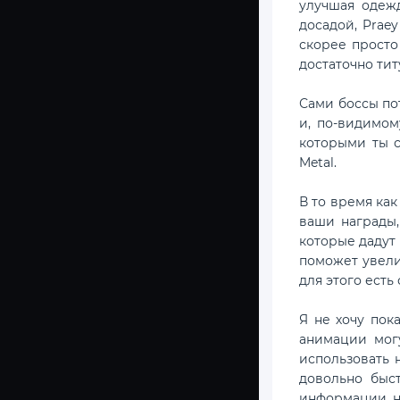
улучшая одежд
досадой, Praey
скорее просто
достаточно тит
Сами боссы по
и, по-видимом
которыми ты с
Metal.
В то время как
ваши награды,
которые дадут 
поможет увели
для этого есть
Я не хочу пок
анимации мог
использовать 
довольно быс
информации, но