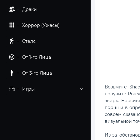
Драки
Хоррор (Ужасы)
Стелс
От 1-го Лица
От 3-го Лица
Возьмите Shad
Игры
получите Prae
зверь. Бросив
поршни в опре
совсем сказано
визуальной то
Из-за обстано