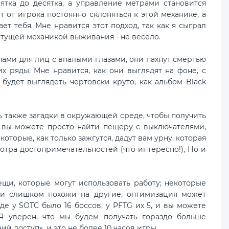
ятка до десятка, а управление метрами становится
ет от игрока постоянно склоняться к этой механике, а
т тебя. Мне нравится этот подход, так как я сыграл
нетущей механикой выживания - не весело.
ами для лиц с впалыми глазами, они пахнут смертью
их ряды. Мне нравится, как они выглядят на фоне, с
будет выглядеть чертовски круто, как альбом Black
сть также загадки в окружающей среде, чтобы получить
, вы можете просто найти пещеру с выключателями,
торые, как только зажгутся, дадут вам урну, которая
тра достопримечательностей (что интересно!), Но и
ещи, которые могут использовать работу; некоторые
ли слишком похожи на другие, оптимизация может
де у SOTC было 16 боссов, у PFTG их 5, и вы можете
Я уверен, что мы будем получать гораздо больше
ий доступ», и это не более 10 часов игры.