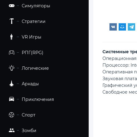
Симуляторы
Стратегии
VR Игры
Cистемные тр
РПГ(RPG)
Операционная си
Процессор: Inte
Логические
Оперативная п
Звуковая плата
Аркады
Графический ус
Свободное мес
Приключения
Спорт
Зомби