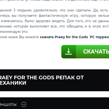
данной 3 людьми, удивительно, что они сделали. Да, ес
теперь вы получаете фантастическую игру, которую нельзя
 изменялось, было здорово видеть. Для того, кто на данн
венная, которая выполняет все, что обещала, и в игре ес
екомендую это.
сылке ниже Вы можете
скачать Praey for the Gods PC торр
RAEY FOR THE GODS РЕПАК ОТ
ЕХАНИКИ
иншоты