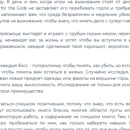
у. В день и век, когда игры на выживание стоят от дес
 for the Gods не заставляет его перебивать горло и требу
 напоминает вам, что среда безразличен и медленно убивае
улов на выживание, чтобы знать, что иметь дело с супер-г
трясающе выглядят и играют, с грубым серым мехом, череп
у, ненавидят вас за жизнь и хотят, чтобы вы вступили в 
ражаешься, каждый сделанный твой скриншот, вероятно, 
 каждый босс - головоломка, чтобы понять, как убить, но е
 чтобы помочь вам остаться в живых. Случайно исследуя
вам новый предмет одежды, или факелы на вершине горы, ко
чить вашу выносливость. Исследование не только для осмо
 свои преимущества.
азаться слишком позитивным, потому что знаю, что есть в
ут использовать много блеска, многие области пусты и
некоторую работу, а содержание не слишком много. Там, г
тро пробежаться по ним, как только наберете навыки. 
 я просто хочу, чтобы люди знали, что да, это все еще «Ранн