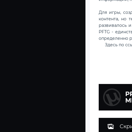
Для игры, соз
контента, но 
развивалось и
PFTG - единст
определенно р
Здесь по с
P
М
Скр