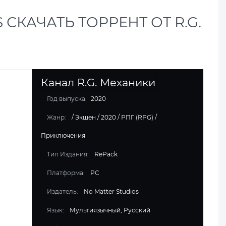
 СКАЧАТЬ ТОРРЕНТ ОТ R.G.
Канал R.G. Механики
Год выпуска:
2020
Жанр:
/
Экшен
/
2020
/
РПГ (RPG)
/
Приключения
Тип Издания:
RePack
Платформа:
PC
Издатель:
No Matter Studios
Язык:
Мультиязычный, Русский