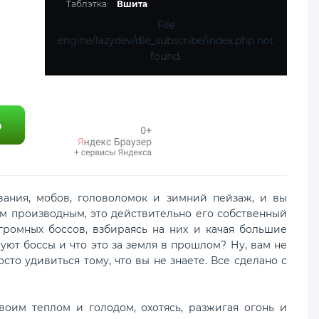
Таблэтка:
Вшита
File
engine/lazydev/dle_subscribe/index.php not
found.
вания, мобов, головоломок и зимний пейзаж, и вы
щим производным, это действительно его собственный
громных боссов, взбираясь на них и качая большие
уют боссы и что это за земля в прошлом? Ну, вам не
сто удивиться тому, что вы не знаете. Все сделано с
своим теплом и голодом, охотясь, разжигая огонь и