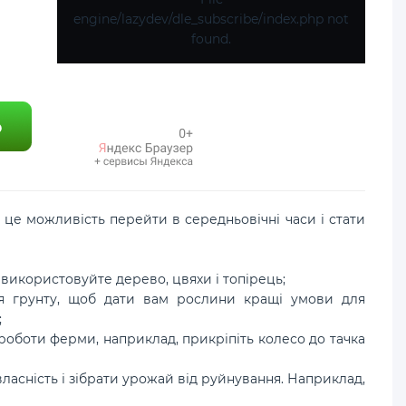
engine/lazydev/dle_subscribe/index.php not
found.
 це можливість перейти в середньовічні часи і стати
- використовуйте дерево, цвяхи і топірець;
ня грунту, щоб дати вам рослини кращі умови для
;
 роботи ферми, наприклад, прикріпіть колесо до тачка
ласність і зібрати урожай від руйнування. Наприклад,