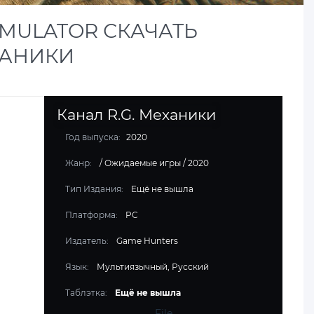
IMULATOR СКАЧАТЬ
ЕХАНИКИ
Канал R.G. Механики
Год выпуска:
2020
Жанр:
/
Ожидаемые игры
/
2020
Тип Издания:
Ещё не вышла
Платформа:
PC
Издатель:
Game Hunters
Язык:
Мультиязычный, Русский
Таблэтка:
Ещё не вышла
File