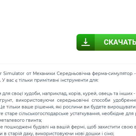
r Simulator от Механики Середньовічна ферма-симулятор -
 У вас є тільки примітивні інструменти для:
м для своєї худоби, наприклад, корів, курей, овець та інших 
грунт, використовуючи середньовічні способи удобрен
е тільки ваше рішення, які рослини ви будете вирощувати
е старе сільськогосподарське устаткування, необхідне для
металевого гвинта;
е пошкоджені будівлі на вашій фермі, щоб захистити свою в
и в старій даху, використовуючи нові дошки і сіно;