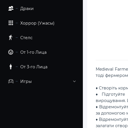
Драки
Хоррор (Ужасы)
Стелс
От 1-го Лица
От 3-го Лица
Medieval Farme
тоді фермером.
Игры
♦ Створіть кор
♦ Підготуйте 
вирощування. Ц
♦ Відремонтуйт
за допомогою 
♦ Відремонтуйт
залатати отвор