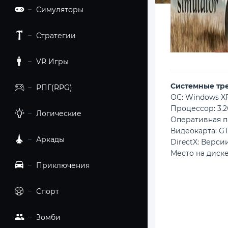
Симуляторы
Стратегии
VR Игры
Cистемные тр
РПГ(RPG)
ОС: Windows XP/
Процессор: 3.
Логические
Оперативная п
Видеокарта: GT
Аркады
DirectX: Версии
Место на диске
Приключения
Спорт
Зомби