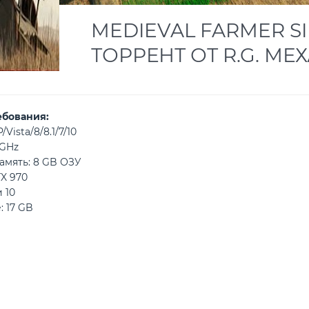
MEDIEVAL FARMER S
ТОРРЕНТ ОТ R.G. М
ебования:
Vista/8/8.1/7/10
2GHz
амять: 8 GB ОЗУ
X 970
 10
: 17 GB