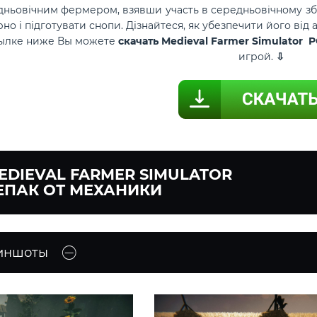
едньовічним фермером, взявши участь в середньовічному з
рно і підготувати снопи. Дізнайтеся, як убезпечити його від
сылке ниже Вы можете
скачать Medieval Farmer Simulator 
игрой.
⇩
EDIEVAL FARMER SIMULATOR
ЕПАК ОТ МЕХАНИКИ
иншоты