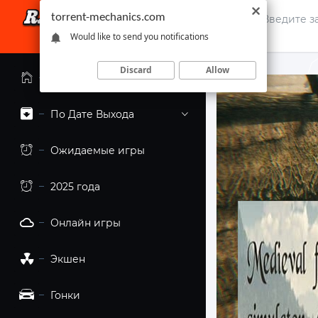
torrent-mechanics.com
Would like to send you notifications
Discard
Allow
Главная страница
По Дате Выхода
Ожидаемые игры
2025 года
Онлайн игры
Экшен
Гонки