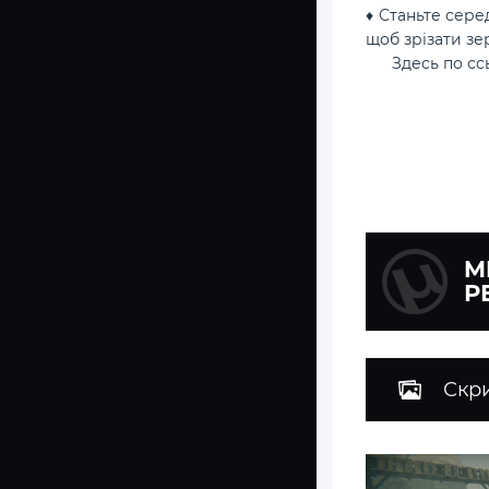
♦ Станьте сер
щоб зрізати зе
Здесь по с
M
Р
Скр