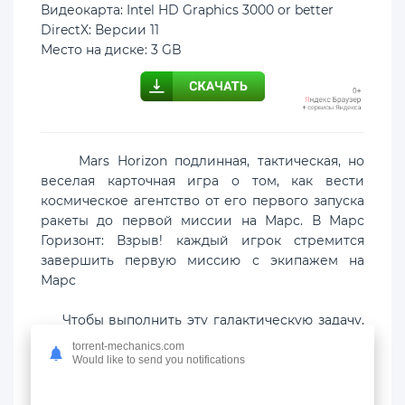
Видеокарта: Intel HD Graphics 3000 or better
DirectX: Версии 11
Место на диске: 3 GB
Mars Horizon подлинная, тактическая, но
веселая карточная игра о том, как вести
космическое агентство от его первого запуска
ракеты до первой миссии на Марс. В Марс
Горизонт: Взрыв! каждый игрок стремится
завершить первую миссию с экипажем на
Марс
Чтобы выполнить эту галактическую задачу,
вы управляете своим собственным
torrent-mechanics.com
космическим агентством и должны принять
Would like to send you notifications
все ключевые решения о том, какие ракеты
строить, какие миссии запускать, где тратить