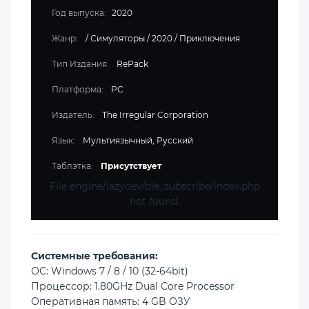
Год выпуска:
2020
Жанр:
/
Симуляторы
/
2020
/
Приключения
Тип Издания:
RePack
Платформа:
PC
Издатель:
The Irregular Corporation
Язык:
Мультиязычный, Русский
Таблэтка:
Присутствует
File engine/lazydev/dle_subscribe/index.php
not found.
Cистемные требования:
ОС: Windows 7 / 8 / 10 (32-64bit)
Процессор: 1.80GHz Dual Core Processor
Оперативная память: 4 GB ОЗУ