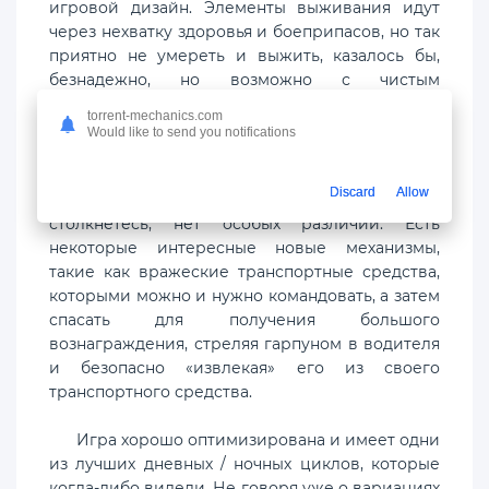
игровой дизайн. Элементы выживания идут
через нехватку здоровья и боеприпасов, но так
приятно не умереть и выжить, казалось бы,
безнадежно, но возможно с чистым
мастерством и немного удачи. Подготовка
torrent-mechanics.com
является ключевой, но подготовка может не
Would like to send you notifications
спасти вас от песчаной бури или в миссии
проникновения в лагерь противника.
Discard
Allow
Транспортных средства, с которыми вы
столкнетесь, нет особых различий. Есть
некоторые интересные новые механизмы,
такие как вражеские транспортные средства,
которыми можно и нужно командовать, а затем
спасать для получения большого
вознаграждения, стреляя гарпуном в водителя
и безопасно «извлекая» его из своего
транспортного средства.
Игра хорошо оптимизирована и имеет одни
из лучших дневных / ночных циклов, которые
когда-либо видели. Не говоря уже о вариациях