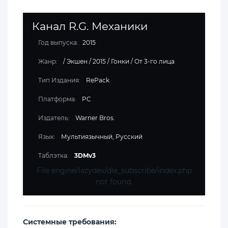
Канал R.G. Механики
Год выпуска:
2015
Жанр:
/
Экшен
/
2015
/
Гонки
/
От 3-го лица
Тип Издания:
RePack
Платформа:
PC
Издатель:
Warner Bros.
Язык:
Мультиязычный, Русский
Таблэтка:
3DMv3
File engine/lazydev/dle_subscribe/index.php
not found.
Cистемные требования: