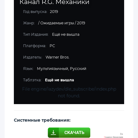
Канал R.G. Механики
Год выпуска:
2019
Жанр:
/
Ожидаемые игры
/
2019
Тип Издания:
Ещё не вышла
Платформа:
PC
Издатель:
Warner Bros.
Язык:
Мультиязычный, Русский
Таблэтка:
Ещё не вышла
File engine/lazydev/dle_subscribe/index.php
not found.
Cистемные требования: