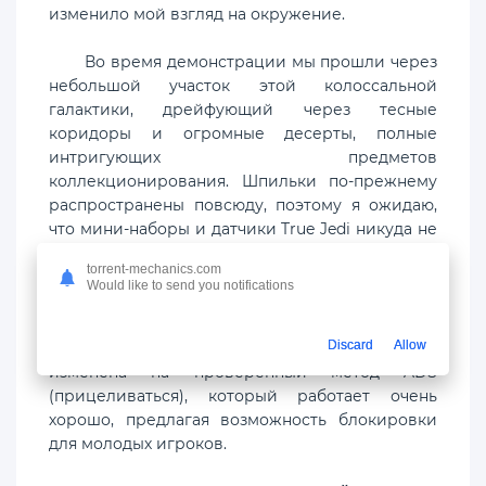
изменило мой взгляд на окружение.
Во время демонстрации мы прошли через
небольшой участок этой колоссальной
галактики, дрейфующий через тесные
коридоры и огромные десерты, полные
интригующих предметов
коллекционирования. Шпильки по-прежнему
распространены повсюду, поэтому я ожидаю,
что мини-наборы и датчики True Jedi никуда не
денутся. Если это не сломано, не исправляйте
torrent-mechanics.com
это. Сражения были пересмотрены с помощью
Would like to send you notifications
комбо-системы, которая позволяет объединять
атаки, которые зависят от того, какое оружие
Discard
Allow
вы используете. Стрельба также была
изменена на проверенный метод ADS
(прицеливаться), который работает очень
хорошо, предлагая возможность блокировки
для молодых игроков.