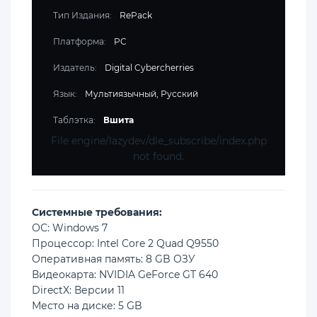
Тип Издания:
RePack
Платформа:
PC
Издатель:
Digital Cybercherries
Язык:
Мультиязычный, Русский
Таблэтка:
Вшита
File engine/lazydev/dle_subscribe/index.php
not found.
Cистемные требования:
ОС: Windows 7
Процессор: Intel Core 2 Quad Q9550
Оперативная память: 8 GB ОЗУ
Видеокарта: NVIDIA GeForce GT 640
DirectX: Версии 11
Место на диске: 5 GB