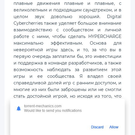
плавные движения плавные и плавные, с
великолепным и подходящим саундтреком, и в
целом звук довольно хороший. Digital
Cybercherries также уделяет большое внимание
взаимодействию с сообществом и личной
работе с ними, чтобы сделать HYPERCHARGE
максимально эффективным. Основа для
невероятной игры здесь, и то, за что вы в
первую очередь заплатили бы, это инвестиции
и поддержка в команде разработчиков, а также
возможность наблюдать за развитием этой
игры и ее сообщества. Я владел своей
справедливой долей игр с ранним доступом, и
многие из них были заброшены или не смогли
стать достойной игрой, но исходя из того, что
есть у HYPERCHARGE, и обещаний, обещанных
torrent-mechanics.com
разработчиками, я очень верю и радуюсь
Would like to send you notifications
будущему этих игр ,
Discard
Allow
Стоит ли скачать торрент от механики?