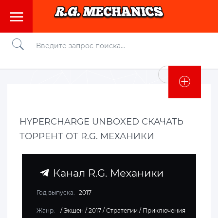
Войти
HYPERCHARGE UNBOXED СКАЧАТЬ
ТОРРЕНТ ОТ R.G. МЕХАНИКИ
Канал R.G. Механики
Год выпуска:
2017
Жанр:
/
Экшен
/
2017
/
Стратегии
/
Приключения