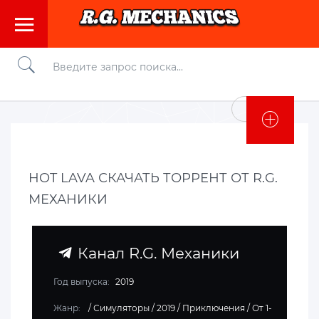
Войти
HOT LAVA СКАЧАТЬ ТОРРЕНТ ОТ R.G.
МЕХАНИКИ
Канал R.G. Механики
Год выпуска:
2019
Жанр:
/
Симуляторы
/
2019
/
Приключения
/
От 1-