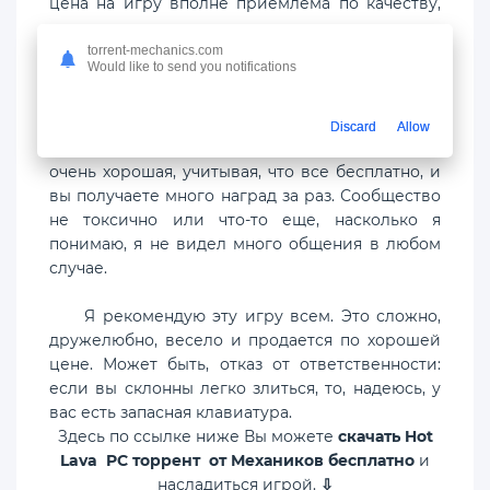
цена на игру вполне приемлема по качеству,
рекомендую покупать в продаже или нет.
Механика для паркура также сделана очень
torrent-mechanics.com
Would like to send you notifications
хорошо и переход хорошо. Мне нравится идея
полета по воздуху для увеличения скорости
при прыжках, что делает его более сложным и
Discard
Allow
удивительно увлекательным. Система наград
очень хорошая, учитывая, что все бесплатно, и
вы получаете много наград за раз. Сообщество
не токсично или что-то еще, насколько я
понимаю, я не видел много общения в любом
случае.
Я рекомендую эту игру всем. Это сложно,
дружелюбно, весело и продается по хорошей
цене. Может быть, отказ от ответственности:
если вы склонны легко злиться, то, надеюсь, у
вас есть запасная клавиатура.
Здесь по ссылке ниже Вы можете
скачать Hot
Lava PC торрент от Механиков бесплатно
и
насладиться игрой.
⇩