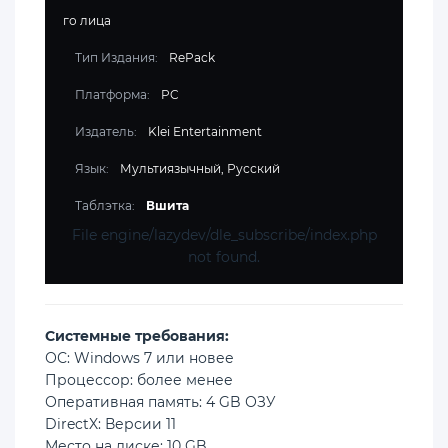
го лица
Тип Издания:
RePack
Платформа:
PC
Издатель:
Klei Entertainment
Язык:
Мультиязычный, Русский
Таблэтка:
Вшита
File engine/lazydev/dle_subscribe/index.php
not found.
Cистемные требования:
ОС: Windows 7 или новее
Процессор: более менее
Оперативная память: 4 GB ОЗУ
DirectX: Версии 11
Место на диске: 10 GB